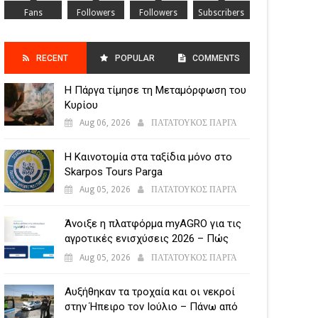
Fans
Followers
Followers
Subscribers
RECENT
POPULAR
COMMENTS
Η Πάργα τίμησε τη Μεταμόρφωση του
POSTS
Κυρίου
Aug 06, 2026
ΠΑΤΑΤΟΥΚΟΣ ΠΑΡΓΑ
Η Καινοτομία στα ταξίδια μόνο στο
Skarpos Tours Parga
Aug 05, 2026
ΠΑΤΑΤΟΥΚΟΣ ΠΑΡΓΑ
Άνοιξε η πλατφόρμα myAGRO για τις
αγροτικές ενισχύσεις 2026 – Πώς
υποβάλλεται η Ενιαία Αίτηση
Aug 05, 2026
ΠΑΤΑΤΟΥΚΟΣ ΠΑΡΓΑ
Ενίσχυσης
Αυξήθηκαν τα τροχαία και οι νεκροί
στην Ήπειρο τον Ιούλιο – Πάνω από