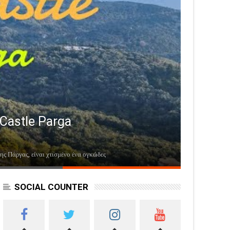
Castle Parga
Πάργας, είναι χτισμένο ένα ογκώδες...
SOCIAL COUNTER