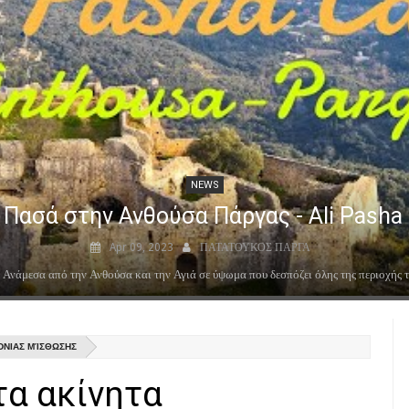
NEWS
Πασά στην Ανθούσα Πάργας - Ali Pasha 
Apr 09, 2023
ΠΑΤΑΤΟΥΚΟΣ ΠΑΡΓΑ
Ανάμεσα από την Ανθούσα και την Αγιά σε ύψωμα που δεσπόζει όλης της περιοχής της 
ΌΝΙΑΣ ΜΊΣΘΩΣΗΣ
τα ακίνητα