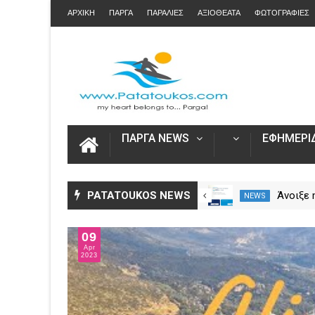
ΑΡΧΙΚΗ
ΠΑΡΓΑ
ΠΑΡΑΛΙΕΣ
ΑΞΙΟΘΕΑΤΑ
ΦΩΤΟΓΡΑΦΙΕΣ
ΠΑΡΓΑ NEWS
ΕΦΗΜΕΡΙΔ
Η Καινοτομία στα ταξίδια μόνο
PATATOUKOS NEWS
Άνοιξε
NEWS
NEWS
στο Skarpos Tours Parga
για τις
2026 – 
09
Ενιαία 
Apr
2023