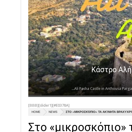
Κάστρο Αλή 
Ali Pasha Castle in Anthousa Parga 
[ΒΒΒ][slider1][#E0378A]
HOME
NEWS
ΣΤΟ «ΜΙΚΡΟΣΚΌΠΙΟ» ΤΑ ΑΚΊΝΗΤΑ ΒΡΑΧΥΧΡ
Στο «μικροσκόπιο» 