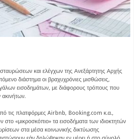
ασταυρώσεων και ελέγχων της Ανεξάρτητης Αρχής
όμενο διάστημα οι βραχυχρόνιες μισθώσεις,
εγάλων εισοδημάτων, με διάφορους τρόπους που
ν ακινήτων.
από τις πλατφόρμες Airbnb, Booking.com κ.α.,
υν στο «μικροσκόπιο» τα εισοδήματα των ιδιοκτητών
χωρίσεων στα μέσα κοινωνικής δικτύωσης
απιστώσουν εάν δηλώθηκαν εν μέρει ή στο σύνολό