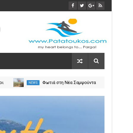
οι
Φωτιά στη Νέα Σαμψούντα
NEWS
NEW
ύλιο
Πρέβεζας – Στην κατάσβεση
σεις
επίγειες και εναέριες
02
δυνάμεις
Apr
2024