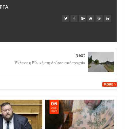
ΡΓΑ
Next
Έκλεισε η Εθνική στη Λούτσα από τροχαίο
MORE
06
05
Aug
Aug
2026
202