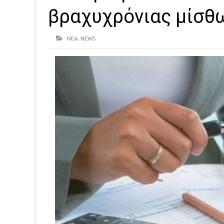
βραχυχρόνιας μίσθ
ΝΕΑ
,
NEWS