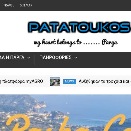
TRAVEL
SITEMAP
Α Η ΠΑΡΓΑ
ΠΛΗΡΟΦΟΡΙΕΣ
 η πλατφόρμα myAGRO
Αυξήθηκαν τα τροχαία και 
NEWS
 αγροτικές ενισχύσεις
νεκροί στην Ήπειρο τον Ιο
Πώς υποβάλλεται η
– Πάνω από 5.500 παραβά
Αίτηση Ενίσχυσης