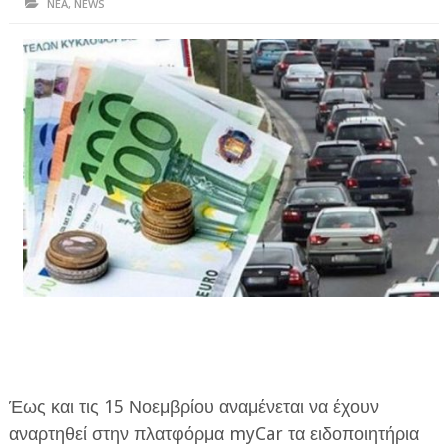
ΝΕΑ
,
NEWS
ΗΠΕΙΡΟΣ
ΠΡΕΒΕΖΑ
ΑΡΤΑ
ΙΩΑΝΝΙΝΑ
ΘΕΣΠΡΩΤΙΑ
ΙΟΝΙΑ ΝΗΣΙΑ
ΚΑΙ ΕΛΛΑΔΑ
ΥΓΕΙΑ-ΟΜΟΡΦΙΑ
ΠΟΛΙΤΙΣΜΟΣ
ΠΕΡΙΒΑΛΛΟΝ
Έως και τις 15 Νοεμβρίου αναμένεται να έχουν
ΤΕΧΝΟΛΟΓΙΑ
αναρτηθεί στην πλατφόρμα myCar τα ειδοποιητήρια
ΔΙΕΘΝΗ