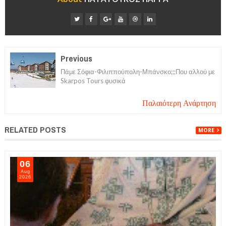
Previous
Πάμε Σόφια-Φιλιππούπολη-Μπάνσκο;;;Που αλλού με
Skarpos Tours φυσικά
Παλαιότερη Ανάρτηση
RELATED POSTS
MORE
06
Aug
2026