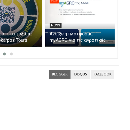
2026
202
NEWS
NE
μία στα ταξίδια
Άνοιξε η πλατφόρμα
Αυξ
Skarpos Tours
myAGRO για τις αγροτικές
νεκ
ενισχύσεις 2026 – Πώς
Ιού
υποβάλλεται η Ενιαία
παρ
Αίτηση Ενίσχυσης
BLOGGER
DISQUS
FACEBOOK