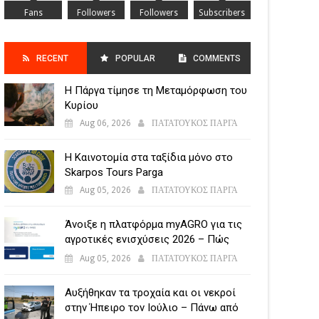
Fans
Followers
Followers
Subscribers
RECENT
POPULAR
COMMENTS
Η Πάργα τίμησε τη Μεταμόρφωση του
POSTS
Κυρίου
Aug 06, 2026
ΠΑΤΑΤΟΥΚΟΣ ΠΑΡΓΑ
Η Καινοτομία στα ταξίδια μόνο στο
Skarpos Tours Parga
Aug 05, 2026
ΠΑΤΑΤΟΥΚΟΣ ΠΑΡΓΑ
Άνοιξε η πλατφόρμα myAGRO για τις
αγροτικές ενισχύσεις 2026 – Πώς
υποβάλλεται η Ενιαία Αίτηση
Aug 05, 2026
ΠΑΤΑΤΟΥΚΟΣ ΠΑΡΓΑ
Ενίσχυσης
Αυξήθηκαν τα τροχαία και οι νεκροί
στην Ήπειρο τον Ιούλιο – Πάνω από