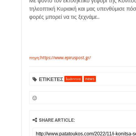
Με φόντο τον εκπληκτικό γεφύρι της Κόνιτσα
τηλεοπτική Κυριακή και μας υπενθύμισε πόσ
φορές μπορεί να τις ξεχνάμε..
πηγη:https://www.epiruspost.gr/
ΕΤΙΚΕΤΕΣ
Ιωάννινα
news
SHARE ARTICLE: