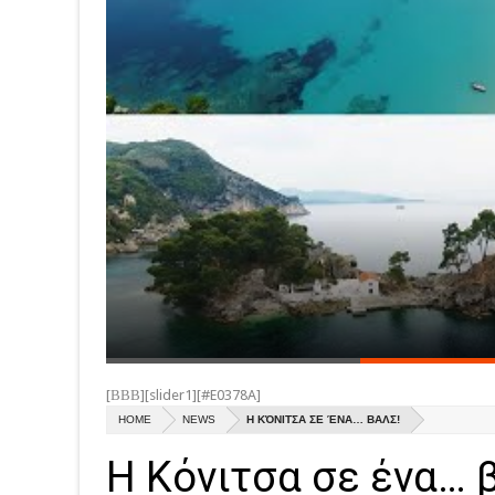
[ΒΒΒ][slider1][#E0378A]
HOME
NEWS
Η ΚΌΝΙΤΣΑ ΣΕ ΈΝΑ… ΒΑΛΣ!
Η Κόνιτσα σε ένα… 