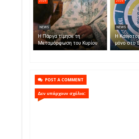
2026
2026
NEWS
NEWS
η με τον
Η Πάργα τίμησε τη
Η Καινοτο
ροκομείο
Μεταμόρφωση του Κυρίου
μόνο στο 
φαλίζεται η
Parga
της
POST A COMMENT
Δεν υπάρχουν σχόλια: