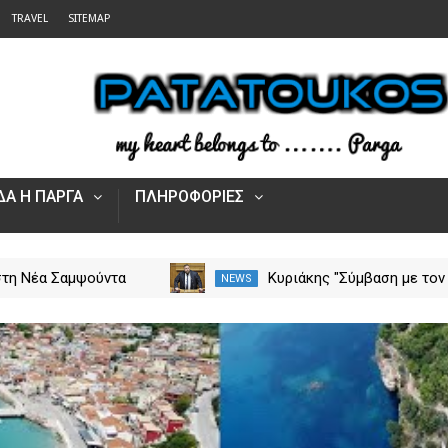
TRAVEL
SITEMAP
Α Η ΠΑΡΓΑ
ΠΛΗΡΟΦΟΡΙΕΣ
στη Νέα Σαμψούντα
Κυριάκης "Σύμβαση με τον
NEWS
ας – Στην κατάσβεση
ΕΟΠΥΥ για το Γηροκομείο
ς και εναέριες
Πρέβεζας - Διασφαλίζεται
ς
χρηματοδότηση της
λειτουργίας του"