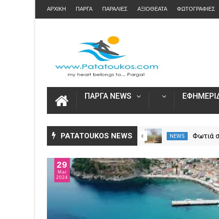
ΑΡΧΙΚΗ
ΠΑΡΓΑ
ΠΑΡΑΛΙΕΣ
ΑΞΙΟΘΕΑΤΑ
ΦΩΤΟΓΡΑΦΙΕΣ
ΠΑΡΓΑ NEWS
ΕΦΗΜΕΡΙΔ
Αυξήθηκαν τα τροχαία και οι
PATATOUKOS NEWS
Φωτιά 
NEWS
NEWS
νεκροί στην Ήπειρο τον Ιούλιο
Πρέβεζ
– Πάνω από 5.500 παραβάσεις
επίγειε
29
δυνάμει
Mar
2024