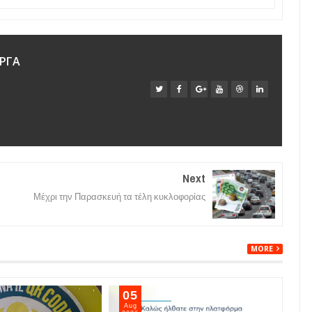
ΡΓΑ
Next
Μέχρι την Παρασκευή τα τέλη κυκλοφορίας
MORE
05
05
Aug
Aug