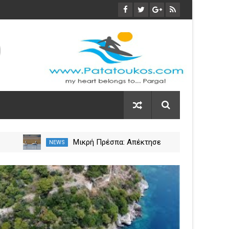
Μικρή Πρέσπα: Απέκτησε
NEWS
NEW
πλωτά «μαιευτήρια» για τους
 η
πελεκάνους
03
Nov
2023