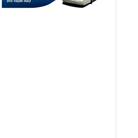
6
2026
WS
NEWS
ήθηκαν τα τροχαία και οι
Φωτιά στη Νέα Σαμψούντα
ροί στην Ήπειρο τον
Πρέβεζας – Στην
λιο – Πάνω από 5.500
κατάσβεση επίγειες και
αβάσεις
εναέριες δυνάμεις