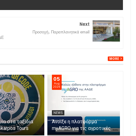
Next
Προσοχή.. Παραπλανητικά email
ΔΕ
MORE
05
05
Aug
Aug
2026
2026
NEWS
NE
μία στα ταξίδια
Άνοιξε η πλατφόρμα
Αυξ
Skarpos Tours
myAGRO για τις αγροτικές
νεκ
ενισχύσεις 2026 – Πώς
Ιού