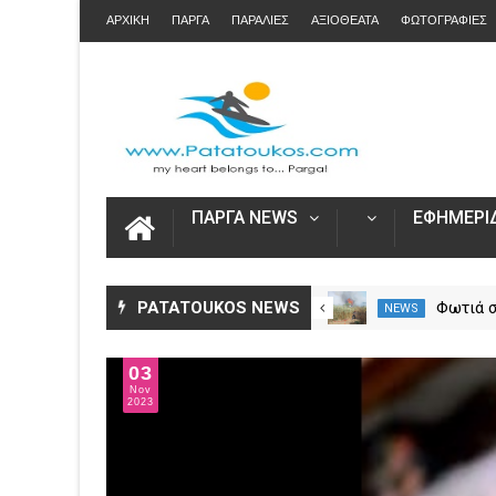
ΑΡΧΙΚΗ
ΠΑΡΓΑ
ΠΑΡΑΛΙΕΣ
ΑΞΙΟΘΕΑΤΑ
ΦΩΤΟΓΡΑΦΙΕΣ
ΠΑΡΓΑ NEWS
ΕΦΗΜΕΡΙΔ
Αυξήθηκαν τα τροχαία και οι
PATATOUKOS NEWS
Φωτιά 
NEWS
NEWS
νεκροί στην Ήπειρο τον Ιούλιο
Πρέβεζ
– Πάνω από 5.500 παραβάσεις
επίγειε
29
δυνάμει
Mar
2024