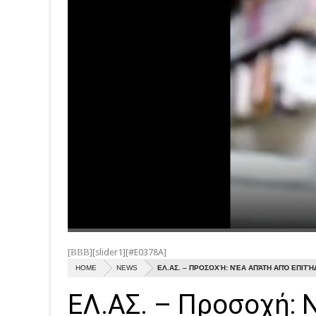
Par
[ΒΒΒ][slider1][#E0378A]
HOME
NEWS
ΕΛ.ΑΣ. – ΠΡΟΣΟΧΉ: ΝΈΑ ΑΠΆΤΗ ΑΠΌ ΕΠΙΤΉ
ΕΛ.ΑΣ. – Προσοχή: 