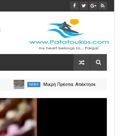
Μικρή Πρέσπα: Απέκτησε
NEWS
NEW
πλωτά «μαιευτήρια» για τους
 η
πελεκάνους
03
Nov
2023