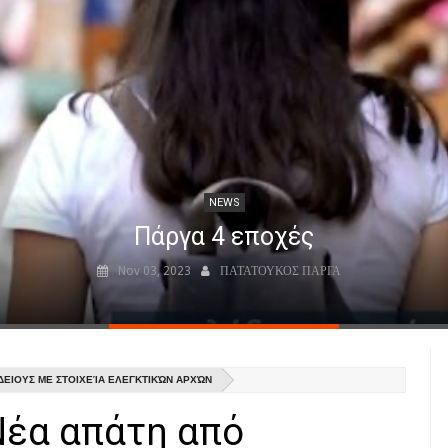
NEWS
ga - Πάργα - Парга (Αφήγηση)
Mar 29, 2024
ΠΑΤΑΤΟΥΚΟΣ ΠΑΡΓΑ
ΔΕΙΟΥΣ ΜΕ ΣΤΟΙΧΕΊΑ ΕΛΕΓΚΤΙΚΏΝ ΑΡΧΏΝ
Νέα απάτη από