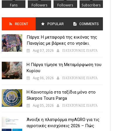
Fans
Followers
Followers
Subscribers
RECENT
POPULAR
COMMENTS
Πάργα: Η μεταφορά της εικόνας της
POSTS
Παναγίας με βάρκες στο νησάκι.
Aug 07, 2026
ΠΑΤΑΤΟΥΚΟΣ ΠΑΡΓΑ
Η Πάργα τίμησε τη Μεταμόρφωση του
Κυρίου
Aug 06, 2026
ΠΑΤΑΤΟΥΚΟΣ ΠΑΡΓΑ
Η Καινοτομία στα ταξίδια μόνο στο
Skarpos Tours Parga
Aug 05, 2026
ΠΑΤΑΤΟΥΚΟΣ ΠΑΡΓΑ
Άνοιξε η πλατφόρμα myAGRO για τις
αγροτικές ενισχύσεις 2026 – Πώς