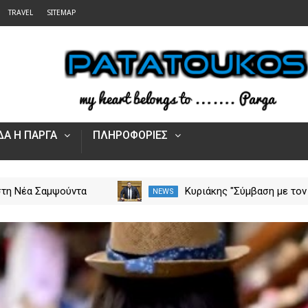
TRAVEL
SITEMAP
Α Η ΠΑΡΓΑ
ΠΛΗΡΟΦΟΡΙΕΣ
στη Νέα Σαμψούντα
Κυριάκης "Σύμβαση με τον
NEWS
ας – Στην κατάσβεση
ΕΟΠΥΥ για το Γηροκομείο
ς και εναέριες
Πρέβεζας - Διασφαλίζεται
ς
χρηματοδότηση της
λειτουργίας του"