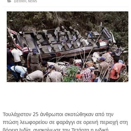
ΔΙΕΘΝΉ
,
NEWS
ΗΠΕΙΡΟΣ
ΠΡΕΒΕΖΑ
ΑΡΤΑ
ΙΩΑΝΝΙΝΑ
ΘΕΣΠΡΩΤΙΑ
ΙΟΝΙΑ ΝΗΣΙΑ
ΚΑΙ ΕΛΛΑΔΑ
ΥΓΕΙΑ-ΟΜΟΡΦΙΑ
ΠΟΛΙΤΙΣΜΟΣ
ΠΕΡΙΒΑΛΛΟΝ
Τουλάχιστον 25 άνθρωποι σκοτώθηκαν από την
ΤΕΧΝΟΛΟΓΙΑ
πτώση λεωφορείου σε φαράγγι σε ορεινή περιοχή στη
βόρεια Ινδία, ανακοίνωσε την Τετάρτη η ινδική
ΔΙΕΘΝΗ