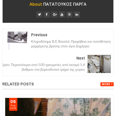
About
ΠΑΤΑΤΟΥΚΟΣ ΠΑΡΓΑ
Previous
Κληροδότημα Β.Ε.Βασιλά: Προμήθεια και τοποθέτηση
μαρμάρινης βρύσης στον άγιο Δημήτριο
Next
Ιράν: Περισσότεροι από 500 τραυματίες από σεισμό 5,4
βαθμών στο βορειοδυτικό τμήμα της χώρας
RELATED POSTS
MORE
06
Aug
2026