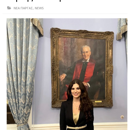
ΗΠΕΙΡΟΣ
ΝΕΑ ΠΑΡΓΑΣ
,
NEWS
ΠΡΕΒΕΖΑ
ΑΡΤΑ
ΙΩΑΝΝΙΝΑ
ΘΕΣΠΡΩΤΙΑ
ΙΟΝΙΑ ΝΗΣΙΑ
ΚΑΙ ΕΛΛΑΔΑ
ΥΓΕΙΑ-ΟΜΟΡΦΙΑ
ΠΟΛΙΤΙΣΜΟΣ
ΠΕΡΙΒΑΛΛΟΝ
ΤΕΧΝΟΛΟΓΙΑ
ΔΙΕΘΝΗ