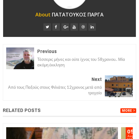
About
ΠΑΤΑΤΟΥΚΟΣ ΠΑΡΓΑ
Previous
Τέσσερις μήνες και ούτε ίχνος του 58χρονου.. Μία
ακόμη έκκληση
Next
Από τους Παξούς στους Φιλιάτες 12χρονος μετά από
τροχαίο
RELATED POSTS
MORE
06
Aug