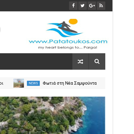
οι
Φωτιά στη Νέα Σαμψούντα
NEWS
NEW
ύλιο
Πρέβεζας – Στην κατάσβεση
σεις
επίγειες και εναέριες
03
δυνάμεις
Nov
2023