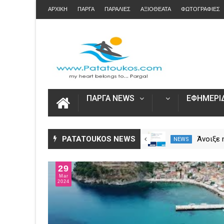
ΑΡΧΙΚΗ
ΠΑΡΓΑ
ΠΑΡΑΛΙΕΣ
ΑΞΙΟΘΕΑΤΑ
ΦΩΤΟΓΡΑΦΙΕΣ
ΠΑΡΓΑ NEWS
ΕΦΗΜΕΡΙΔ
Η Καινοτομία στα ταξίδια μόνο
PATATOUKOS NEWS
Άνοιξε
NEWS
NEWS
στο Skarpos Tours Parga
για τις
2026 – 
29
Ενιαία 
Mar
2024