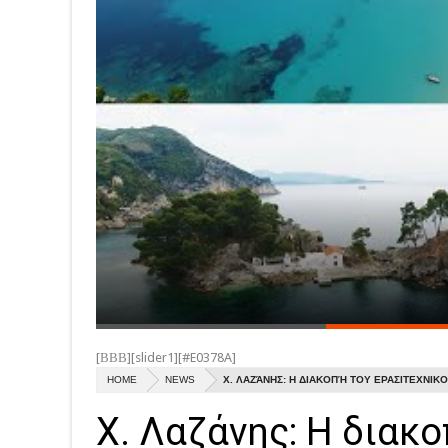
[ΒΒΒ][slider1][#E0378A]
HOME
NEWS
Χ. ΛΑΖΆΝΗΣ: Η ΔΙΑΚΟΠΉ ΤΟΥ ΕΡΑΣΙΤΕΧΝΙΚ
Χ. Λαζάνης: Η διακ