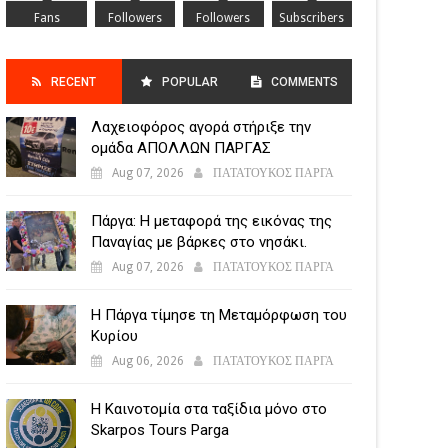
Fans
Followers
Followers
Subscribers
RECENT
POPULAR
COMMENTS
Λαχειοφόρος αγορά στήριξε την
POSTS
ομάδα ΑΠΟΛΛΩΝ ΠΑΡΓΑΣ
Aug 07, 2026
ΠΑΤΑΤΟΥΚΟΣ ΠΑΡΓΑ
Πάργα: Η μεταφορά της εικόνας της
Παναγίας με βάρκες στο νησάκι.
Aug 07, 2026
ΠΑΤΑΤΟΥΚΟΣ ΠΑΡΓΑ
Η Πάργα τίμησε τη Μεταμόρφωση του
Κυρίου
Aug 06, 2026
ΠΑΤΑΤΟΥΚΟΣ ΠΑΡΓΑ
Η Καινοτομία στα ταξίδια μόνο στο
Skarpos Tours Parga