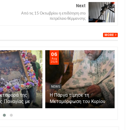
Next
Από τις 15 Οκτωβρίου η επιδότηση στο
πετρέλαιο θέρμανσης
MORE
06
05
Aug
Aug
2026
202
NEWS
NE
μεταφορά της
Η Πάργα τίμησε τη
Η Κ
ης Παναγίας με
Μεταμόρφωση του Κυρίου
μόν
ο νησάκι.
Par