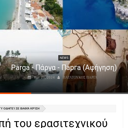
NEWS
Parga - Πάργα - Парга (Αφήγηση)
Mar 29, 2024
ΠΑΤΑΤΟΥΚΟΣ ΠΑΡΓΑ
ΟΎ ΟΔΗΓΕΊ ΣΕ ΒΑΘΙΆ ΚΡΊΣΗ
οπή του ερασιτεχνικού