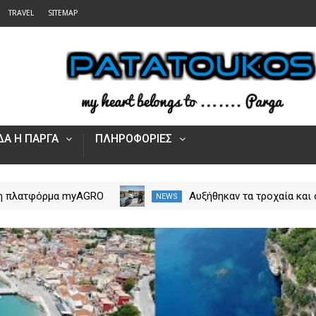
TRAVEL
SITEMAP
Α Η ΠΑΡΓΑ
ΠΛΗΡΟΦΟΡΙΕΣ
 η πλατφόρμα myAGRO
Αυξήθηκαν τα τροχαία και 
NEWS
 αγροτικές ενισχύσεις
νεκροί στην Ήπειρο τον Ιο
Πώς υποβάλλεται η
– Πάνω από 5.500 παραβά
Αίτηση Ενίσχυσης