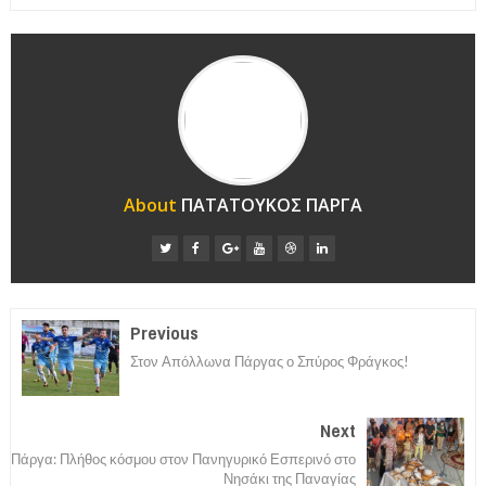
About
ΠΑΤΑΤΟΥΚΟΣ ΠΑΡΓΑ
Previous
Στον Απόλλωνα Πάργας ο Σπύρος Φράγκος!
Next
Πάργα: Πλήθος κόσμου στον Πανηγυρικό Εσπερινό στο
Νησάκι της Παναγίας