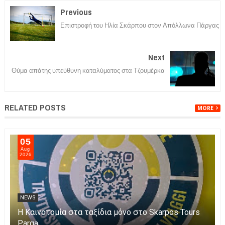
Previous
Επιστροφή του Ηλία Σκάρπου στον Απόλλωνα Πάργας
Next
Θύμα απάτης υπεύθυνη καταλύματος στα Τζουμέρκα
RELATED POSTS
MORE
05
Aug
2026
NEWS
Η Καινοτομία στα ταξίδια μόνο στο Skarpos Tours
Parga