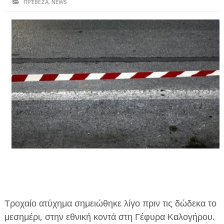
ΠΡΈΒΕΖΑ
,
NEWS
ΗΠΕΙΡΟΣ
ΠΡΕΒΕΖΑ
ΑΡΤΑ
ΙΩΑΝΝΙΝΑ
ΘΕΣΠΡΩΤΙΑ
ΙΟΝΙΑ ΝΗΣΙΑ
ΚΑΙ ΕΛΛΑΔΑ
ΥΓΕΙΑ-ΟΜΟΡΦΙΑ
ΠΟΛΙΤΙΣΜΟΣ
ΠΕΡΙΒΑΛΛΟΝ
Τροχαίο ατύχημα σημειώθηκε λίγο πριν τις δώδεκα το
ΤΕΧΝΟΛΟΓΙΑ
μεσημέρι, στην εθνική κοντά στη Γέφυρα Καλογήρου.
ΔΙΕΘΝΗ