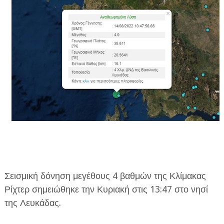
ΗΠΕΙΡΟΣ
ΠΡΕΒΕΖΑ
ΑΡΤΑ
ΙΩΑΝΝΙΝΑ
ΘΕΣΠΡΩΤΙΑ
ΙΟΝΙΑ ΝΗΣΙΑ
ΚΑΙ ΕΛΛΑΔΑ
ΥΓΕΙΑ-ΟΜΟΡΦΙΑ
ΠΟΛΙΤΙΣΜΟΣ
Σεισμική δόνηση μεγέθους 4 βαθμών της Κλίμακας
ΠΕΡΙΒΑΛΛΟΝ
Ρίχτερ σημειώθηκε την Κυριακή στις 13:47 στο νησί
της Λευκάδας.
ΤΕΧΝΟΛΟΓΙΑ
ΔΙΕΘΝΗ