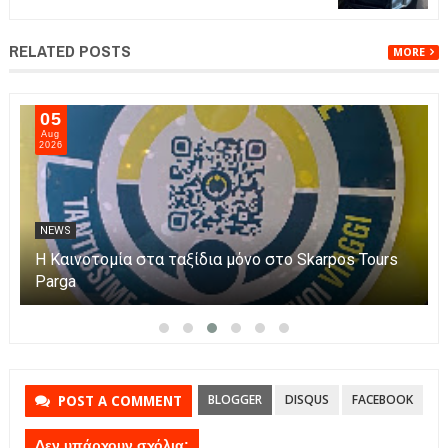
RELATED POSTS
MORE
05
Aug
2026
NEWS
Η Καινοτομία στα ταξίδια μόνο στο Skarpos Tours
Parga
BLOGGER
DISQUS
FACEBOOK
POST A COMMENT
Δεν υπάρχουν σχόλια: