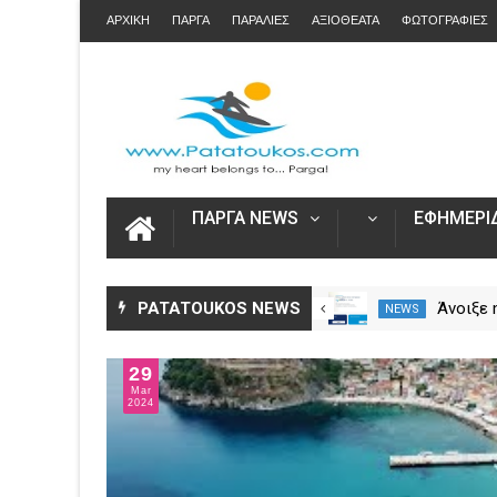
ΑΡΧΙΚΗ
ΠΑΡΓΑ
ΠΑΡΑΛΙΕΣ
ΑΞΙΟΘΕΑΤΑ
ΦΩΤΟΓΡΑΦΙΕΣ
ΠΑΡΓΑ NEWS
ΕΦΗΜΕΡΙΔ
Η Καινοτομία στα ταξίδια μόνο
PATATOUKOS NEWS
Άνοιξε
NEWS
NEWS
στο Skarpos Tours Parga
για τις
2026 – 
29
Ενιαία 
Mar
2024