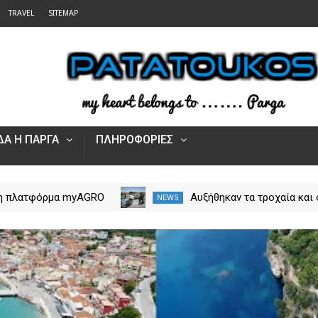
TRAVEL
SITEMAP
Α Η ΠΑΡΓΑ
ΠΛΗΡΟΦΟΡΙΕΣ
 η πλατφόρμα myAGRO
Αυξήθηκαν τα τροχαία και 
NEWS
 αγροτικές ενισχύσεις
νεκροί στην Ήπειρο τον Ιο
Πώς υποβάλλεται η
– Πάνω από 5.500 παραβά
Αίτηση Ενίσχυσης