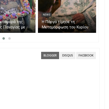
NEWS
NE
μεταφορά της
Η Πάργα τίμησε τη
Η Κ
ης Παναγίας με
Μεταμόρφωση του Κυρίου
μόν
ο νησάκι.
Par
BLOGGER
DISQUS
FACEBOOK