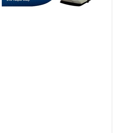
WS
NEWS
αινοτομία στα ταξίδια
Άνοιξε η πλατφόρμα
ο στο Skarpos Tours
myAGRO για τις αγροτικές
ga
ενισχύσεις 2026 – Πώς
υποβάλλεται η Ενιαία
Αίτηση Ενίσχυσης