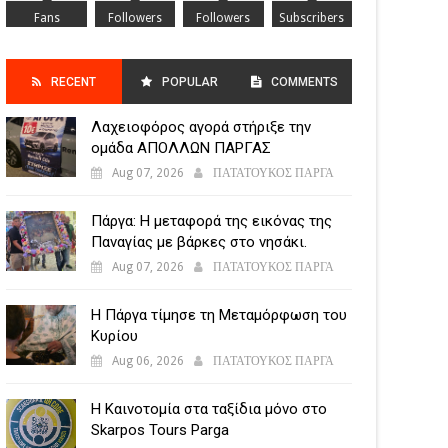
Fans
Followers
Followers
Subscribers
RECENT
POPULAR
COMMENTS
Λαχειοφόρος αγορά στήριξε την
POSTS
ομάδα ΑΠΟΛΛΩΝ ΠΑΡΓΑΣ
Aug 07, 2026
ΠΑΤΑΤΟΥΚΟΣ ΠΑΡΓΑ
Πάργα: Η μεταφορά της εικόνας της
Παναγίας με βάρκες στο νησάκι.
Aug 07, 2026
ΠΑΤΑΤΟΥΚΟΣ ΠΑΡΓΑ
Η Πάργα τίμησε τη Μεταμόρφωση του
Κυρίου
Aug 06, 2026
ΠΑΤΑΤΟΥΚΟΣ ΠΑΡΓΑ
Η Καινοτομία στα ταξίδια μόνο στο
Skarpos Tours Parga