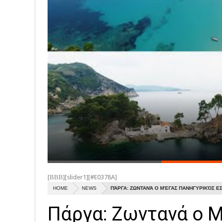
[ΒΒΒ][slider1][#E0378A]
HOME
NEWS
ΠΆΡΓΑ: ΖΩΝΤΑΝΆ Ο ΜΈΓΑΣ ΠΑΝΗΓΥΡΙΚΌΣ ΕΣ
Πάργα: Ζωντανά ο 