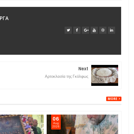
ΡΓΑ
Next
Αρτοκλασία της Γκόλφως
MORE
06
05
Aug
Aug
2026
202