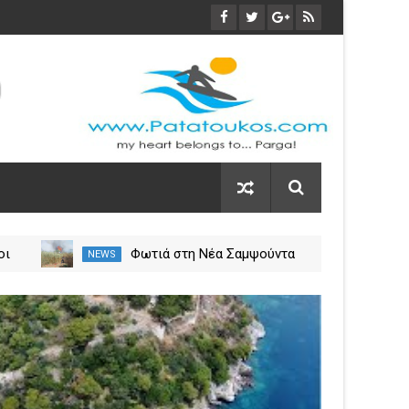
οι
Φωτιά στη Νέα Σαμψούντα
NEWS
NEW
ύλιο
Πρέβεζας – Στην κατάσβεση
σεις
επίγειες και εναέριες
03
δυνάμεις
Nov
2023