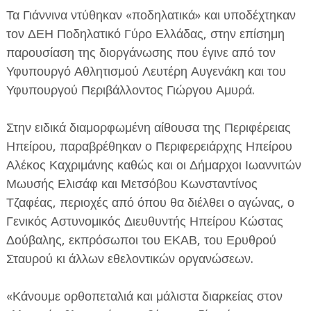
Τα Γιάννινα ντύθηκαν «ποδηλατικά» και υποδέχτηκαν
τον ΔΕΗ Ποδηλατικό Γύρο Ελλάδας, στην επίσημη
παρουσίαση της διοργάνωσης που έγινε από τον
Υφυπουργό Αθλητισμού Λευτέρη Αυγενάκη και του
Υφυπουργού Περιβάλλοντος Γιώργου Αμυρά.
ΕΦΗΜΕΡΙΔΑ Η ΠΑΡΓΑ
Στην ειδικά διαμορφωμένη αίθουσα της Περιφέρειας
ΠΛΗΡΟΦΟΡΙΕΣ
Ηπείρου, παραβρέθηκαν ο Περιφερειάρχης Ηπείρου
Αλέκος Καχριμάνης καθώς και οι Δήμαρχοι Ιωαννιτών
Μωυσής Ελισάφ και Μετσόβου Κωνσταντίνος
Τζαφέας, περιοχές από όπου θα διέλθει ο αγώνας, ο
Γενικός Αστυνομικός Διευθυντής Ηπείρου Κώστας
Δούβαλης, εκπρόσωποι του ΕΚΑΒ, του Ερυθρού
Σταυρού κι άλλων εθελοντικών οργανώσεων.
«Κάνουμε ορθοπεταλιά και μάλιστα διαρκείας στον