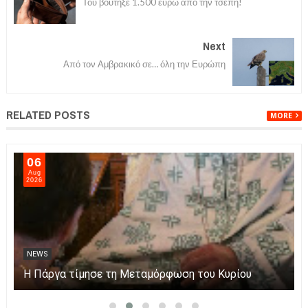
Του βούτηξε 1.500 ευρώ από την τσέπη!
Next
Από τον Αμβρακικό σε… όλη την Ευρώπη
RELATED POSTS
MORE
06
Aug
2026
NEWS
Η Πάργα τίμησε τη Μεταμόρφωση του Κυρίου