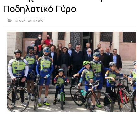
ΗΠΕΙΡΟΣ
Ποδηλατικό Γύρο
ΠΡΕΒΕΖΑ
ΙΩΆΝΝΙΝΑ
,
NEWS
ΑΡΤΑ
ΙΩΑΝΝΙΝΑ
ΘΕΣΠΡΩΤΙΑ
ΙΟΝΙΑ ΝΗΣΙΑ
ΚΑΙ ΕΛΛΑΔΑ
ΥΓΕΙΑ-ΟΜΟΡΦΙΑ
ΠΟΛΙΤΙΣΜΟΣ
ΠΕΡΙΒΑΛΛΟΝ
ΤΕΧΝΟΛΟΓΙΑ
ΔΙΕΘΝΗ