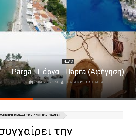
NEWS
Parga - Πάργα - Парга (Αφήγηση)
Mar 29, 2024
ΠΑΤΑΤΟΥΚΟΣ ΠΑΡΓΑ
ΦΑΙΡΙΚΉ ΟΜΆΔΑ ΤΟΥ ΛΥΚΕΊΟΥ ΠΆΡΓΑΣ
συγχαίρει την