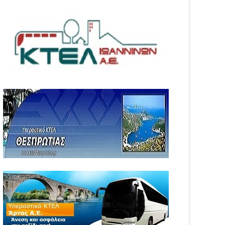
05
Aug
6
2026
WS
NEWS
ιξε η πλατφόρμα
Αυξήθηκαν τα τροχαία και οι
GRO για τις αγροτικές
νεκροί στην Ήπειρο τον
σχύσεις 2026 – Πώς
Ιούλιο – Πάνω από 5.500