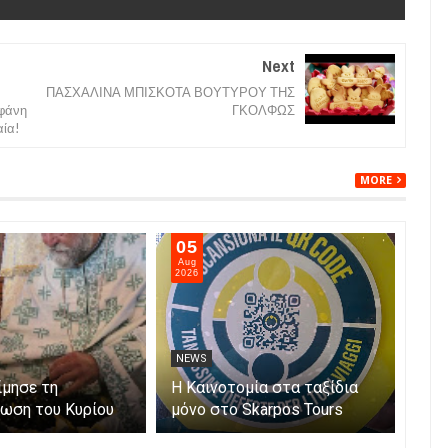
Next
ΠΑΣΧΑΛΙΝΑ ΜΠΙΣΚΟΤΑ ΒΟΥΤΥΡΟΥ ΤΗΣ
οφάνη
ΓΚΟΛΦΩΣ
αία!
MORE
05
05
Aug
Aug
2026
202
NEWS
NE
ίμησε τη
Η Καινοτομία στα ταξίδια
Άνο
ωση του Κυρίου
μόνο στο Skarpos Tours
myA
Parga
ενι