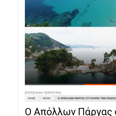
[ΒΒΒ][slider1][#E0378A]
HOME
NEWS
Ο ΑΠΌΛΛΩΝ ΠΆΡΓΑΣ ΣΥΓΧΑΊΡΕΙ ΤΗΝ ΠΟΔΟΣ
Ο Απόλλων Πάργας 