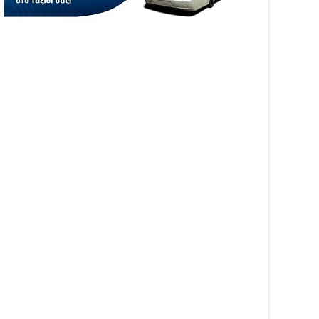
βάλλεται η Ενιαία
παραβάσεις
ηση Ενίσχυσης