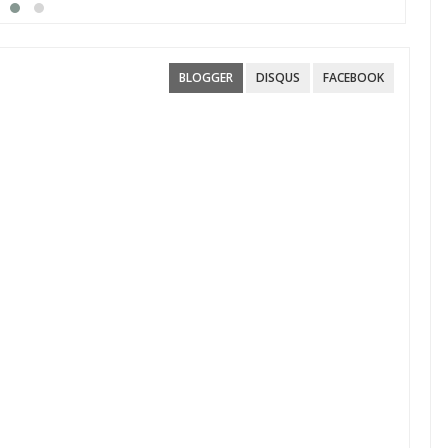
υπο
Αίτ
BLOGGER
DISQUS
FACEBOOK