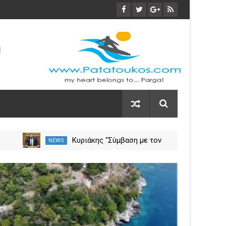
α
Κυριάκης "Σύμβαση με τον
NEWS
NEW
ση
ΕΟΠΥΥ για το Γηροκομείο
Πρέβεζας - Διασφαλίζεται η
03
χρηματοδότηση της
Nov
λειτουργίας του"
2023