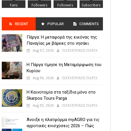
Fans
Followers
Followers
Subscribers
RECENT
POPULAR
COMMENTS
Πάργα: Η μεταφορά της εικόνας της
POSTS
Παναγίας με βάρκες στο νησάκι.
Aug 07, 2026
ΠΑΤΑΤΟΥΚΟΣ ΠΑΡΓΑ
Η Πάργα τίμησε τη Μεταμόρφωση του
Κυρίου
Aug 06, 2026
ΠΑΤΑΤΟΥΚΟΣ ΠΑΡΓΑ
Η Καινοτομία στα ταξίδια μόνο στο
Skarpos Tours Parga
Aug 05, 2026
ΠΑΤΑΤΟΥΚΟΣ ΠΑΡΓΑ
Άνοιξε η πλατφόρμα myAGRO για τις
αγροτικές ενισχύσεις 2026 – Πώς