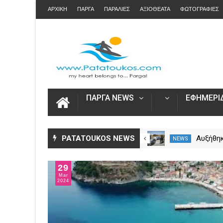
ΑΡΧΙΚΗ
ΠΑΡΓΑ
ΠΑΡΑΛΙΕΣ
ΑΞΙΟΘΕΑΤΑ
ΦΩΤΟΓΡΑΦΙΕΣ
ΠΑΡΓΑ NEWS
ΕΦΗΜΕΡΙΔ
Άνοιξε η πλατφόρμα myAGRO
PATATOUKOS NEWS
Αυξήθηκ
NEWS
NEWS
για τις αγροτικές ενισχύσεις
νεκροί 
2026 – Πώς υποβάλλεται η
– Πάνω 
29
Ενιαία Αίτηση Ενίσχυσης
Mar
2024