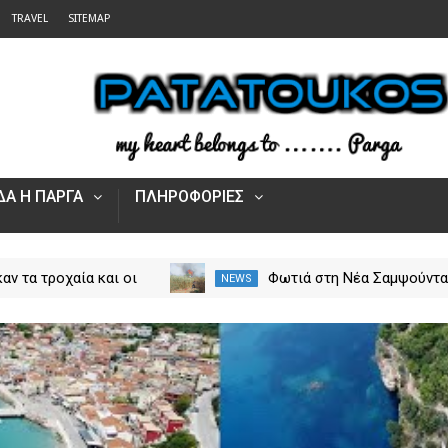
TRAVEL
SITEMAP
Α Η ΠΑΡΓΑ
ΠΛΗΡΟΦΟΡΙΕΣ
αν τα τροχαία και οι
Φωτιά στη Νέα Σαμψούντ
NEWS
στην Ήπειρο τον Ιούλιο
Πρέβεζας – Στην κατάσβε
από 5.500 παραβάσεις
επίγειες και εναέριες
δυνάμεις