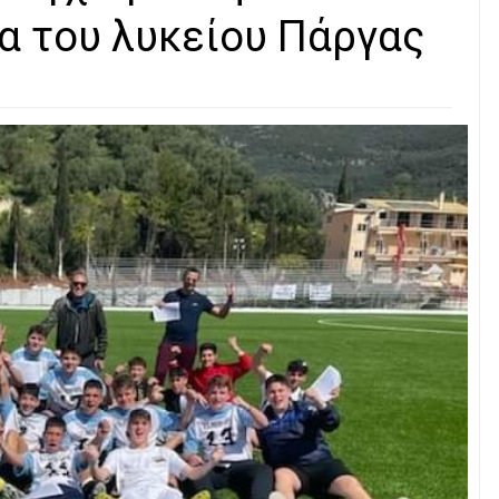
α του λυκείου Πάργας