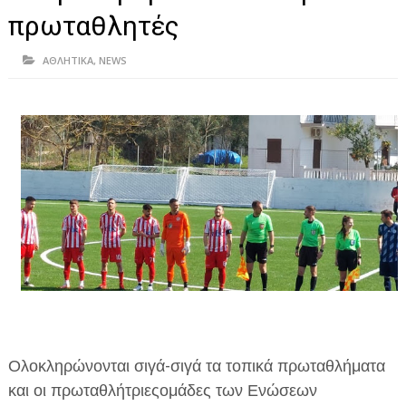
ΗΠΕΙΡΟΣ
πρωταθλητές
ΠΡΕΒΕΖΑ
ΑΘΛΗΤΙΚΑ
,
NEWS
ΑΡΤΑ
ΙΩΑΝΝΙΝΑ
ΘΕΣΠΡΩΤΙΑ
ΙΟΝΙΑ ΝΗΣΙΑ
ΚΑΙ ΕΛΛΑΔΑ
ΥΓΕΙΑ-ΟΜΟΡΦΙΑ
ΠΟΛΙΤΙΣΜΟΣ
ΠΕΡΙΒΑΛΛΟΝ
Ολοκληρώνονται σιγά-σιγά τα τοπικά πρωταθλήματα
ΤΕΧΝΟΛΟΓΙΑ
και οι πρωταθλήτριεςομάδες των Ενώσεων
ΔΙΕΘΝΗ