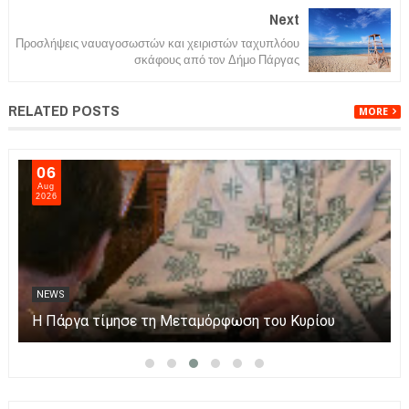
Next
Προσλήψεις ναυαγοσωστών και χειριστών ταχυπλόου
σκάφους από τον Δήμο Πάργας
RELATED POSTS
MORE
06
Aug
2026
NEWS
Η Πάργα τίμησε τη Μεταμόρφωση του Κυρίου