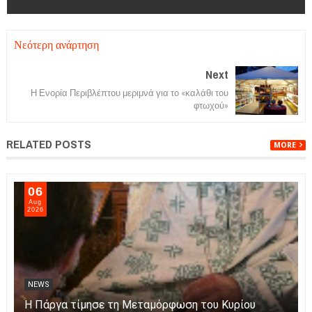
Νεότερη ανάρτηση
Next
Η Ενορία Περιβλέπτου μεριμνά για το «καλάθι του
φτωχού»
RELATED POSTS
MORE
06
Aug
2026
NEWS
Η Πάργα τίμησε τη Μεταμόρφωση του Κυρίου