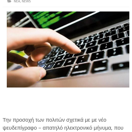
ΝΕΑ
,
NEWS
ΗΠΕΙΡΟΣ
ΠΡΕΒΕΖΑ
ΑΡΤΑ
ΙΩΑΝΝΙΝΑ
ΘΕΣΠΡΩΤΙΑ
ΙΟΝΙΑ ΝΗΣΙΑ
ΚΑΙ ΕΛΛΑΔΑ
ΥΓΕΙΑ-ΟΜΟΡΦΙΑ
ΠΟΛΙΤΙΣΜΟΣ
ΠΕΡΙΒΑΛΛΟΝ
Την προσοχή των πολιτών σχετικά με με νέο
ΤΕΧΝΟΛΟΓΙΑ
ψευδεπίγραφο – απατηλό ηλεκτρονικό μήνυμα, που
ΔΙΕΘΝΗ