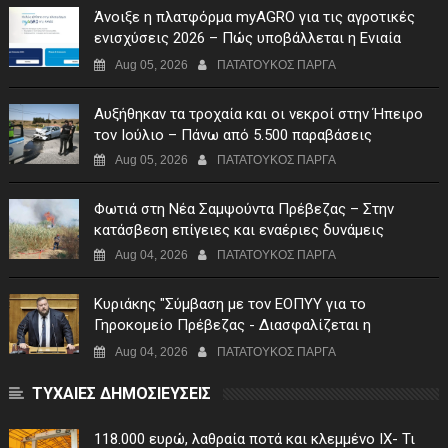
Άνοιξε η πλατφόρμα myAGRO για τις αγροτικές
ενισχύσεις 2026 – Πώς υποβάλλεται η Ενιαία
Αίτηση Ενίσχυσης
Aug 05, 2026
ΠΑΤΑΤΟΥΚΟΣ ΠΑΡΓΑ
Αυξήθηκαν τα τροχαία και οι νεκροί στην Ήπειρο
τον Ιούλιο – Πάνω από 5.500 παραβάσεις
Aug 05, 2026
ΠΑΤΑΤΟΥΚΟΣ ΠΑΡΓΑ
Φωτιά στη Νέα Σαμψούντα Πρέβεζας – Στην
κατάσβεση επίγειες και εναέριες δυνάμεις
Aug 04, 2026
ΠΑΤΑΤΟΥΚΟΣ ΠΑΡΓΑ
Κυριάκης "Σύμβαση με τον ΕΟΠΥΥ για το
Γηροκομείο Πρέβεζας - Διασφαλίζεται η
χρηματοδότηση της λειτουργίας του"
Aug 04, 2026
ΠΑΤΑΤΟΥΚΟΣ ΠΑΡΓΑ
ΤΥΧΑΙΕΣ ΔΗΜΟΣΙΕΥΣΕΙΣ
118.000 ευρώ, λαθραία ποτά και κλεμμένο ΙΧ- Τι