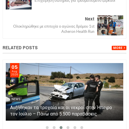
Επιχείρηση σωτηρίας για τραυματισμένο ζαρκάδι
Next
Ολοκληρώθηκε με επιτυχία ο αγώνας δρόμου 1st
Acheron Health Run
RELATED POSTS
MORE
05
Aug
2026
NEWS
Αυξήθηκαν τα τροχαία και οι νεκροί στην Ήπειρο
τον Ιούλιο – Πάνω από 5.500 παραβάσεις