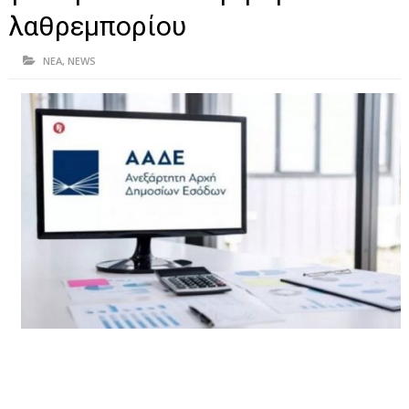
ΗΠΕΙΡΟΣ
λαθρεμπορίου
ΠΡΕΒΕΖΑ
ΝΕΑ
,
NEWS
ΑΡΤΑ
ΙΩΑΝΝΙΝΑ
ΘΕΣΠΡΩΤΙΑ
ΙΟΝΙΑ ΝΗΣΙΑ
ΚΑΙ ΕΛΛΑΔΑ
ΥΓΕΙΑ-ΟΜΟΡΦΙΑ
ΠΟΛΙΤΙΣΜΟΣ
ΠΕΡΙΒΑΛΛΟΝ
ΤΕΧΝΟΛΟΓΙΑ
ΔΙΕΘΝΗ