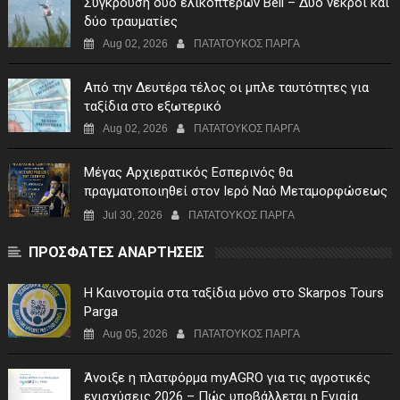
Σύγκρουση δύο ελικοπτέρων Bell – Δύο νεκροί και
δύο τραυματίες
Aug 02, 2026
ΠΑΤΑΤΟΥΚΟΣ ΠΑΡΓΑ
Από την Δευτέρα τέλος οι μπλε ταυτότητες για
ταξίδια στο εξωτερικό
Aug 02, 2026
ΠΑΤΑΤΟΥΚΟΣ ΠΑΡΓΑ
Μέγας Αρχιερατικός Εσπερινός θα
πραγματοποιηθεί στον Ιερό Ναό Μεταμορφώσεως
του Σωτήρος Σταυροχωρίου στης 5 Αυγούστου
Jul 30, 2026
ΠΑΤΑΤΟΥΚΟΣ ΠΑΡΓΑ
ΠΡΟΣΦΑΤΕΣ ΑΝΑΡΤΗΣΕΙΣ
Η Καινοτομία στα ταξίδια μόνο στο Skarpos Tours
Parga
Aug 05, 2026
ΠΑΤΑΤΟΥΚΟΣ ΠΑΡΓΑ
Άνοιξε η πλατφόρμα myAGRO για τις αγροτικές
ενισχύσεις 2026 – Πώς υποβάλλεται η Ενιαία