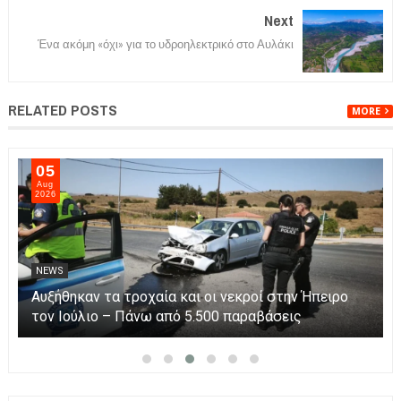
Next
Ένα ακόμη «όχι» για το υδροηλεκτρικό στο Αυλάκι
RELATED POSTS
MORE
05
Aug
2026
NEWS
Αυξήθηκαν τα τροχαία και οι νεκροί στην Ήπειρο
τον Ιούλιο – Πάνω από 5.500 παραβάσεις