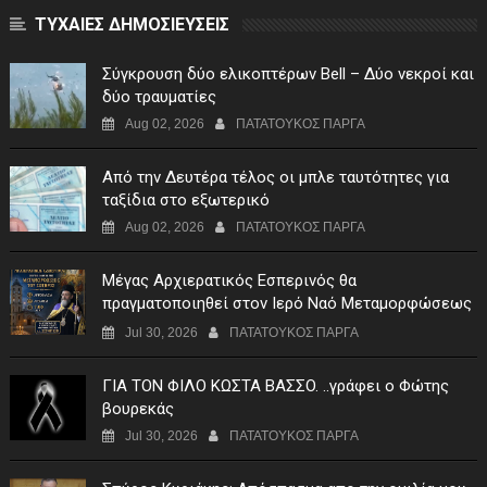
ΤΥΧΑΙΕΣ ΔΗΜΟΣΙΕΥΣΕΙΣ
Σύγκρουση δύο ελικοπτέρων Bell – Δύο νεκροί και
δύο τραυματίες
Aug 02, 2026
ΠΑΤΑΤΟΥΚΟΣ ΠΑΡΓΑ
Από την Δευτέρα τέλος οι μπλε ταυτότητες για
ταξίδια στο εξωτερικό
Aug 02, 2026
ΠΑΤΑΤΟΥΚΟΣ ΠΑΡΓΑ
Μέγας Αρχιερατικός Εσπερινός θα
πραγματοποιηθεί στον Ιερό Ναό Μεταμορφώσεως
του Σωτήρος Σταυροχωρίου στης 5 Αυγούστου
Jul 30, 2026
ΠΑΤΑΤΟΥΚΟΣ ΠΑΡΓΑ
ΓIA TON ΦIΛO KΩΣTA BAΣΣO. ..γράφει ο Φώτης
βουρεκάς
Jul 30, 2026
ΠΑΤΑΤΟΥΚΟΣ ΠΑΡΓΑ