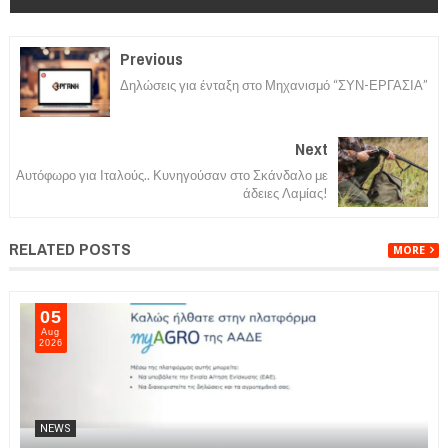
Previous
Δηλώσεις για ένταξη στο Μηχανισμό “ΣΥΝ-ΕΡΓΑΣΙΑ”
Next
Αυτόφωρο για Ιταλούς.. Κυνηγούσαν στο Σκάνδαλο με
άδειες Λαμίας!
RELATED POSTS
MORE
05
Aug
2026
NEWS