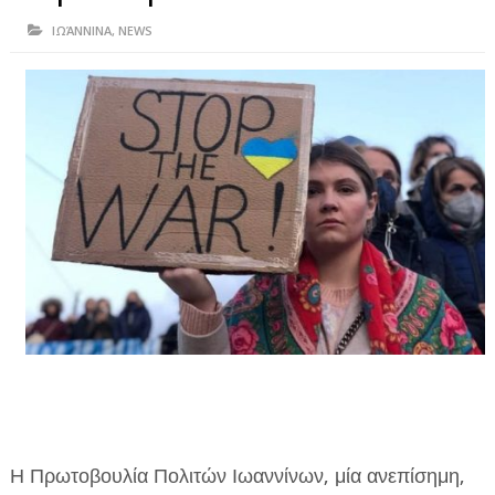
ΗΠΕΙΡΟΣ
ΙΩΆΝΝΙΝΑ
,
NEWS
ΠΡΕΒΕΖΑ
ΑΡΤΑ
ΙΩΑΝΝΙΝΑ
ΘΕΣΠΡΩΤΙΑ
ΙΟΝΙΑ ΝΗΣΙΑ
ΚΑΙ ΕΛΛΑΔΑ
ΥΓΕΙΑ-ΟΜΟΡΦΙΑ
ΠΟΛΙΤΙΣΜΟΣ
ΠΕΡΙΒΑΛΛΟΝ
ΤΕΧΝΟΛΟΓΙΑ
Η Πρωτοβουλία Πολιτών Ιωαννίνων, μία ανεπίσημη,
ΔΙΕΘΝΗ