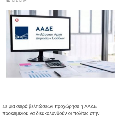
ΝΕΑ
,
NEWS
ΗΠΕΙΡΟΣ
ΠΡΕΒΕΖΑ
ΑΡΤΑ
ΙΩΑΝΝΙΝΑ
ΘΕΣΠΡΩΤΙΑ
ΙΟΝΙΑ ΝΗΣΙΑ
ΚΑΙ ΕΛΛΑΔΑ
ΥΓΕΙΑ-ΟΜΟΡΦΙΑ
ΠΟΛΙΤΙΣΜΟΣ
ΠΕΡΙΒΑΛΛΟΝ
Σε μια σειρά βελτιώσεων προχώρησε η ΑΑΔΕ
ΤΕΧΝΟΛΟΓΙΑ
προκειμένου να διευκολυνθούν οι πολίτες στην
ΔΙΕΘΝΗ