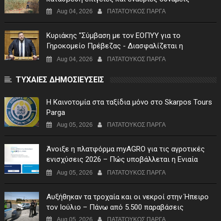
Aug 04, 2026
ΠΑΤΑΤΟΥΚΟΣ ΠΑΡΓΑ
Κυριάκης "Σύμβαση με τον ΕΟΠΥΥ για το
Γηροκομείο Πρέβεζας - Διασφαλίζεται η
χρηματοδότηση της λειτουργίας του"
Aug 04, 2026
ΠΑΤΑΤΟΥΚΟΣ ΠΑΡΓΑ
ΤΥΧΑΙΕΣ ΔΗΜΟΣΙΕΥΣΕΙΣ
Η Καινοτομία στα ταξίδια μόνο στο Skarpos Tours
Parga
Aug 05, 2026
ΠΑΤΑΤΟΥΚΟΣ ΠΑΡΓΑ
Άνοιξε η πλατφόρμα myAGRO για τις αγροτικές
ενισχύσεις 2026 – Πώς υποβάλλεται η Ενιαία
Αίτηση Ενίσχυσης
Aug 05, 2026
ΠΑΤΑΤΟΥΚΟΣ ΠΑΡΓΑ
Αυξήθηκαν τα τροχαία και οι νεκροί στην Ήπειρο
τον Ιούλιο – Πάνω από 5.500 παραβάσεις
Aug 05, 2026
ΠΑΤΑΤΟΥΚΟΣ ΠΑΡΓΑ