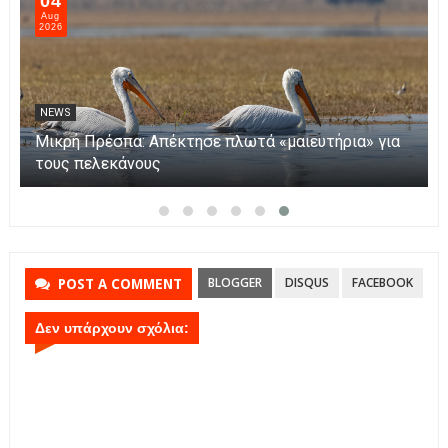
04
Aug
2026
NEWS
Μικρή Πρέσπα: Απέκτησε πλωτά «μαιευτήρια» για
τους πελεκάνους
BLOGGER
DISQUS
FACEBOOK
POST A COMMENT
Δεν υπάρχουν σχόλια: