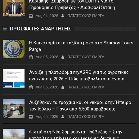
Κυριάκης "Σύμβαση με τον ΕΟΠΥΥ για το
Γηροκομείο Πρέβεζας - Διασφαλίζεται η
χρηματοδότηση της λειτουργίας του"
Aug 04, 2026
ΠΑΤΑΤΟΥΚΟΣ ΠΑΡΓΑ
ΠΡΟΣΦΑΤΕΣ ΑΝΑΡΤΗΣΕΙΣ
Η Καινοτομία στα ταξίδια μόνο στο Skarpos Tours
Parga
Aug 05, 2026
ΠΑΤΑΤΟΥΚΟΣ ΠΑΡΓΑ
Άνοιξε η πλατφόρμα myAGRO για τις αγροτικές
ενισχύσεις 2026 – Πώς υποβάλλεται η Ενιαία
Αίτηση Ενίσχυσης
Aug 05, 2026
ΠΑΤΑΤΟΥΚΟΣ ΠΑΡΓΑ
Αυξήθηκαν τα τροχαία και οι νεκροί στην Ήπειρο
τον Ιούλιο – Πάνω από 5.500 παραβάσεις
Aug 05, 2026
ΠΑΤΑΤΟΥΚΟΣ ΠΑΡΓΑ
Φωτιά στη Νέα Σαμψούντα Πρέβεζας – Στην
κατάσβεση επίγειες και εναέριες δυνάμεις