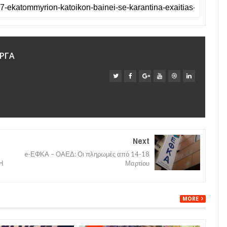
ΡΓΑ
Next
e-ΕΦΚΑ – ΟΑΕΔ: Οι πληρωμές από 14-18
Η
Μαρτίου
MORE