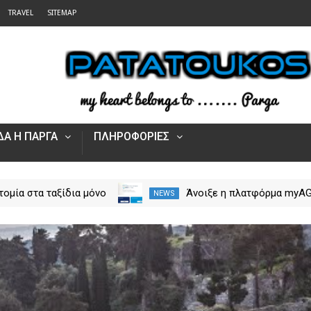
TRAVEL
SITEMAP
Α Η ΠΑΡΓΑ
ΠΛΗΡΟΦΟΡΙΕΣ
τομία στα ταξίδια μόνο
Άνοιξε η πλατφόρμα myA
NEWS
rpos Tours Parga
για τις αγροτικές ενισχύσ
2026 – Πώς υποβάλλεται 
Ενιαία Αίτηση Ενίσχυσης