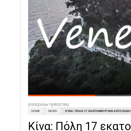
[ΒΒΒ][slider1][#E0378A]
HOME
NEWS
ΚΊΝΑ: ΠΌΛΗ 17 ΕΚΑΤΟΜΜΥΡΊΩΝ ΚΑΤΟΊΚΩΝ 
Κίνα: Πόλη 17 εκατ