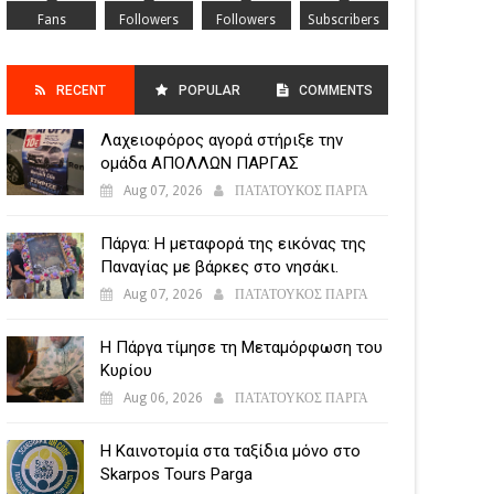
Fans
Followers
Followers
Subscribers
RECENT
POPULAR
COMMENTS
Λαχειοφόρος αγορά στήριξε την
POSTS
ομάδα ΑΠΟΛΛΩΝ ΠΑΡΓΑΣ
Aug 07, 2026
ΠΑΤΑΤΟΥΚΟΣ ΠΑΡΓΑ
Πάργα: Η μεταφορά της εικόνας της
Παναγίας με βάρκες στο νησάκι.
Aug 07, 2026
ΠΑΤΑΤΟΥΚΟΣ ΠΑΡΓΑ
Η Πάργα τίμησε τη Μεταμόρφωση του
Κυρίου
Aug 06, 2026
ΠΑΤΑΤΟΥΚΟΣ ΠΑΡΓΑ
Η Καινοτομία στα ταξίδια μόνο στο
Skarpos Tours Parga