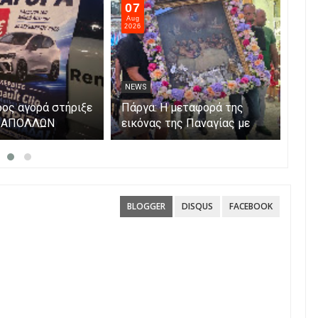
07
06
Aug
Aug
2026
202
NEWS
NE
ος αγορά στήριξε
Πάργα: Η μεταφορά της
Η Π
α ΑΠΟΛΛΩΝ
εικόνας της Παναγίας με
Μετ
βάρκες στο νησάκι.
BLOGGER
DISQUS
FACEBOOK