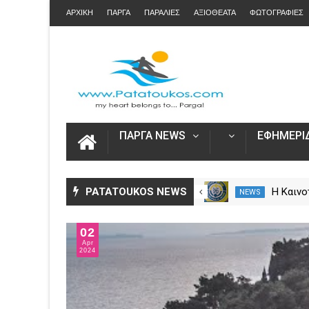
ΑΡΧΙΚΗ
ΠΑΡΓΑ
ΠΑΡΑΛΙΕΣ
ΑΞΙΟΘΕΑΤΑ
ΦΩΤΟΓΡΑΦΙΕΣ
ΠΑΡΓΑ NEWS
ΕΦΗΜΕΡΙΔ
Η Πάργα τίμησε τη
PATATOUKOS NEWS
Η Καινο
NEWS
NEWS
Μεταμόρφωση του Κυρίου
στο Ska
02
Apr
2024