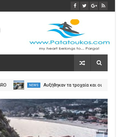
GRO
Αυξήθηκαν τα τροχαία και οι
NEWS
NEW
εις
νεκροί στην Ήπειρο τον Ιούλιο
η
– Πάνω από 5.500 παραβάσεις
29
Mar
2024