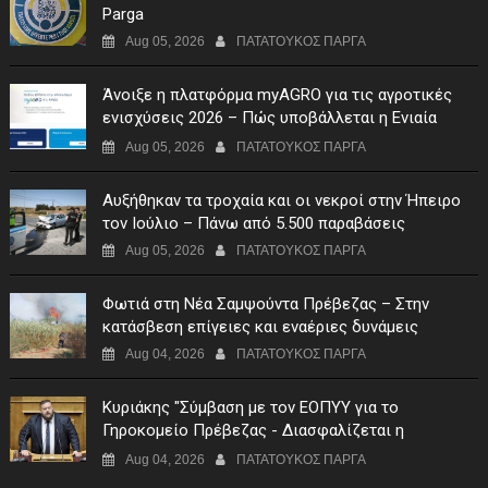
Parga
Aug 05, 2026
ΠΑΤΑΤΟΥΚΟΣ ΠΑΡΓΑ
Άνοιξε η πλατφόρμα myAGRO για τις αγροτικές
ενισχύσεις 2026 – Πώς υποβάλλεται η Ενιαία
Αίτηση Ενίσχυσης
Aug 05, 2026
ΠΑΤΑΤΟΥΚΟΣ ΠΑΡΓΑ
Αυξήθηκαν τα τροχαία και οι νεκροί στην Ήπειρο
τον Ιούλιο – Πάνω από 5.500 παραβάσεις
Aug 05, 2026
ΠΑΤΑΤΟΥΚΟΣ ΠΑΡΓΑ
Φωτιά στη Νέα Σαμψούντα Πρέβεζας – Στην
κατάσβεση επίγειες και εναέριες δυνάμεις
Aug 04, 2026
ΠΑΤΑΤΟΥΚΟΣ ΠΑΡΓΑ
Κυριάκης "Σύμβαση με τον ΕΟΠΥΥ για το
Γηροκομείο Πρέβεζας - Διασφαλίζεται η
χρηματοδότηση της λειτουργίας του"
Aug 04, 2026
ΠΑΤΑΤΟΥΚΟΣ ΠΑΡΓΑ