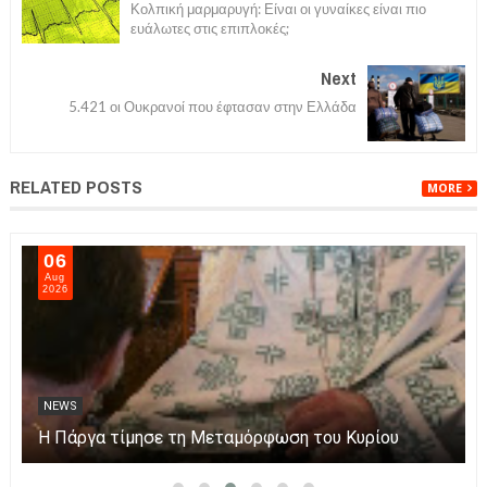
Κολπική μαρμαρυγή: Είναι οι γυναίκες είναι πιο
ευάλωτες στις επιπλοκές;
Next
5.421 οι Ουκρανοί που έφτασαν στην Ελλάδα
RELATED POSTS
MORE
06
Aug
2026
NEWS
Η Πάργα τίμησε τη Μεταμόρφωση του Κυρίου