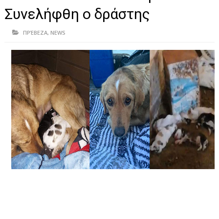
ΗΠΕΙΡΟΣ
Συνελήφθη ο δράστης
ΠΡΕΒΕΖΑ
ΠΡΈΒΕΖΑ
,
NEWS
ΑΡΤΑ
ΙΩΑΝΝΙΝΑ
ΘΕΣΠΡΩΤΙΑ
ΙΟΝΙΑ ΝΗΣΙΑ
ΚΑΙ ΕΛΛΑΔΑ
ΥΓΕΙΑ-ΟΜΟΡΦΙΑ
ΠΟΛΙΤΙΣΜΟΣ
ΠΕΡΙΒΑΛΛΟΝ
ΤΕΧΝΟΛΟΓΙΑ
ΔΙΕΘΝΗ