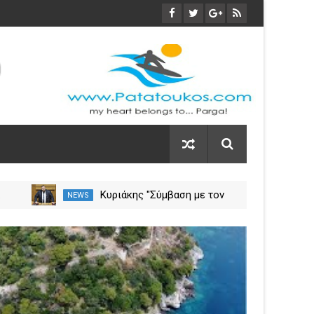
α
Κυριάκης "Σύμβαση με τον
NEWS
NEW
ση
ΕΟΠΥΥ για το Γηροκομείο
Πρέβεζας - Διασφαλίζεται η
03
χρηματοδότηση της
Nov
λειτουργίας του"
2023