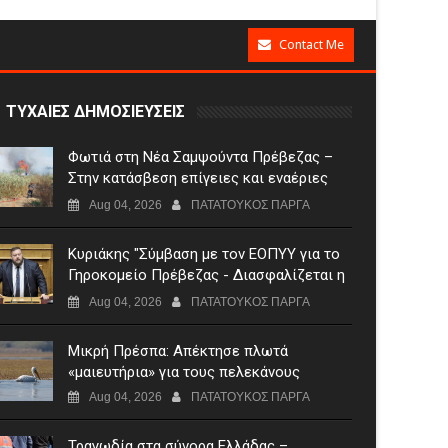
Contact Me
ΤΥΧΑΙΕΣ ΔΗΜΟΣΙΕΥΣΕΙΣ
Φωτιά στη Νέα Σαμψούντα Πρέβεζας –
Στην κατάσβεση επίγειες και εναέριες
δυνάμεις
Aug 04, 2026
ΠΑΤΑΤΟΥΚΟΣ ΠΑΡΓΑ
Κυριάκης "Σύμβαση με τον ΕΟΠΥΥ για το
Γηροκομείο Πρέβεζας - Διασφαλίζεται η
χρηματοδότηση της λειτουργίας του"
Aug 04, 2026
ΠΑΤΑΤΟΥΚΟΣ ΠΑΡΓΑ
Μικρή Πρέσπα: Απέκτησε πλωτά
«μαιευτήρια» για τους πελεκάνους
Aug 04, 2026
ΠΑΤΑΤΟΥΚΟΣ ΠΑΡΓΑ
Τραγωδία στα σύνορα Ελλάδας –