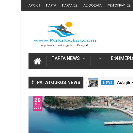
ΑΡΧΙΚΗ
ΠΑΡΓΑ
ΠΑΡΑΛΙΕΣ
ΑΞΙΟΘΕΑΤΑ
ΦΩΤΟΓΡΑΦΙΕΣ
ΠΑΡΓΑ NEWS
ΕΦΗΜΕΡΙΔ
Άνοιξε η πλατφόρμα myAGRO
PATATOUKOS NEWS
Αυξήθηκ
NEWS
NEWS
για τις αγροτικές ενισχύσεις
νεκροί 
2026 – Πώς υποβάλλεται η
– Πάνω 
29
Ενιαία Αίτηση Ενίσχυσης
Mar
2024