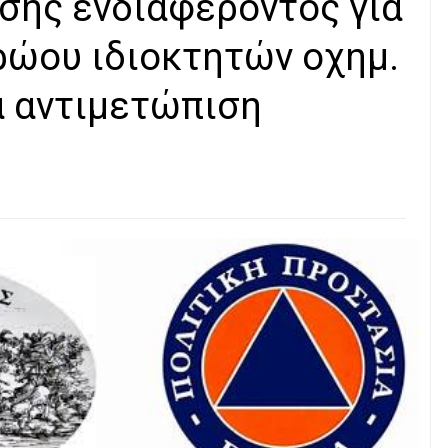
ης ενδιαφέροντος για
ρώου ιδιοκτητών οχημ.
ια αντιμετώπιση