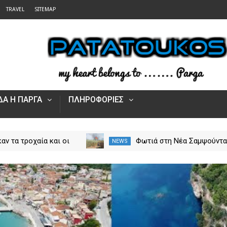
TRAVEL
SITEMAP
Α Η ΠΑΡΓΑ
ΠΛΗΡΟΦΟΡΙΕΣ
αν τα τροχαία και οι
Φωτιά στη Νέα Σαμψούντ
NEWS
στην Ήπειρο τον Ιούλιο
Πρέβεζας – Στην κατάσβε
από 5.500 παραβάσεις
επίγειες και εναέριες
δυνάμεις