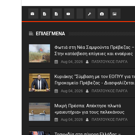
ΕΠΙΛΕΓΜΕΝΑ
Φωτιά στη Νέα Σαμψούντα Πρέβεζας –
Στην κατάσβεση επίγειες και εναέριες
δυνάμεις
Aug 04, 2026
ΠΑΤΑΤΟΥΚΟΣ ΠΑΡΓΑ
Κυριάκης "Σύμβαση με τον ΕΟΠΥΥ για τ
Γηροκομείο Πρέβεζας - Διασφαλίζεται
χρηματοδότηση της λειτουργίας του"
Aug 04, 2026
ΠΑΤΑΤΟΥΚΟΣ ΠΑΡΓΑ
Μικρή Πρέσπα: Απέκτησε πλωτά
«μαιευτήρια» για τους πελεκάνους
Aug 04, 2026
ΠΑΤΑΤΟΥΚΟΣ ΠΑΡΓΑ
Τραγωδία στα σύνορα Ελλάδας –