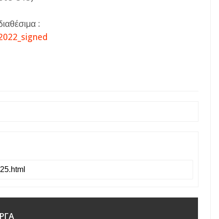
διαθέσιμα :
022_signed
ΡΓΑ