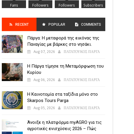
Fans
Followers
Followers
Subscribers
RECENT
POPULAR
COMMENTS
Πάργα: Η μεταφορά της εικόνας της
POSTS
Παναγίας με βάρκες στο νησάκι.
Aug 07, 2026
ΠΑΤΑΤΟΥΚΟΣ ΠΑΡΓΑ
Η Πάργα τίμησε τη Μεταμόρφωση του
Κυρίου
Aug 06, 2026
ΠΑΤΑΤΟΥΚΟΣ ΠΑΡΓΑ
Η Καινοτομία στα ταξίδια μόνο στο
Skarpos Tours Parga
Aug 05, 2026
ΠΑΤΑΤΟΥΚΟΣ ΠΑΡΓΑ
Άνοιξε η πλατφόρμα myAGRO για τις
αγροτικές ενισχύσεις 2026 – Πώς