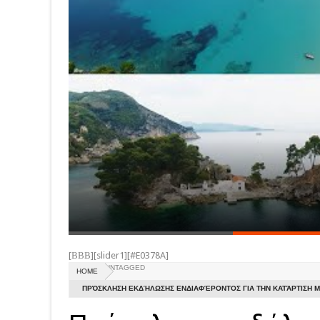
[ΒΒΒ][slider1][#E0378A]
UNTAGGED
HOME
ΠΡΌΣΚΛΗΣΗ ΕΚΔΉΛΩΣΗΣ ΕΝΔΙΑΦΈΡΟΝΤΟΣ ΓΙΑ ΤΗΝ ΚΑΤΆΡΤΙΣΗ ΜΗ
ΈΚΤΑΚΤΩΝ ΚΙΝΔΎΝΩΝ