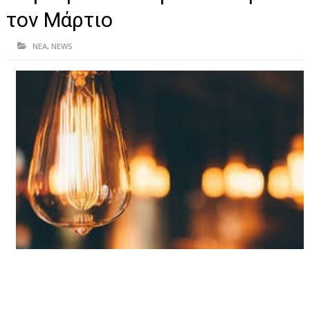
ΗΠΕΙΡΟΣ
τον Μάρτιο
ΠΡΕΒΕΖΑ
ΝΕΑ
,
NEWS
ΑΡΤΑ
ΙΩΑΝΝΙΝΑ
ΘΕΣΠΡΩΤΙΑ
ΙΟΝΙΑ ΝΗΣΙΑ
ΚΑΙ ΕΛΛΑΔΑ
ΥΓΕΙΑ-ΟΜΟΡΦΙΑ
ΠΟΛΙΤΙΣΜΟΣ
ΠΕΡΙΒΑΛΛΟΝ
ΤΕΧΝΟΛΟΓΙΑ
ΔΙΕΘΝΗ