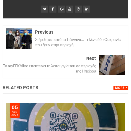
Previous
Στήριξη και από τα Γιάννινα… Τι λένε δύο Ουκρανές
που ζουν στην περιοχή!
Next
Το myEFKAlive επεκτείνει τη λειτουργία του σε περιοχές
της Ηπείρου
RELATED POSTS
MORE
05
Aug
2026