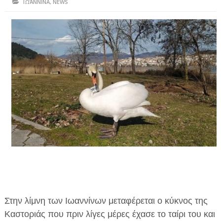
ΙΩΆΝΝΙΝΑ
,
NEWS
ΗΠΕΙΡΟΣ
ΠΡΕΒΕΖΑ
ΑΡΤΑ
ΙΩΑΝΝΙΝΑ
ΘΕΣΠΡΩΤΙΑ
ΙΟΝΙΑ ΝΗΣΙΑ
ΚΑΙ ΕΛΛΑΔΑ
ΥΓΕΙΑ-ΟΜΟΡΦΙΑ
ΠΟΛΙΤΙΣΜΟΣ
ΠΕΡΙΒΑΛΛΟΝ
Στην λίμνη των Ιωαννίνων μεταφέρεται ο κύκνος της
ΤΕΧΝΟΛΟΓΙΑ
Καστοριάς που πριν λίγες μέρες έχασε το ταίρι του και
ΔΙΕΘΝΗ