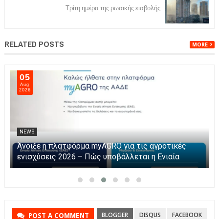
Τρίτη ημέρα της ρωσικής εισβολής
RELATED POSTS
MORE
05
Aug
2026
NEWS
Άνοιξε η πλατφόρμα myAGRO για τις αγροτικές
ενισχύσεις 2026 – Πώς υποβάλλεται η Ενιαία
Αίτηση Ενίσχυσης
BLOGGER
DISQUS
FACEBOOK
POST A COMMENT