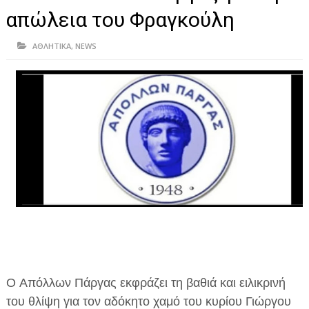
ΗΠΕΙΡΟΣ
απώλεια του Φραγκούλη
ΠΡΕΒΕΖΑ
ΑΘΛΗΤΙΚΑ
,
NEWS
ΑΡΤΑ
ΙΩΑΝΝΙΝΑ
ΘΕΣΠΡΩΤΙΑ
ΙΟΝΙΑ ΝΗΣΙΑ
ΚΑΙ ΕΛΛΑΔΑ
ΥΓΕΙΑ-ΟΜΟΡΦΙΑ
ΠΟΛΙΤΙΣΜΟΣ
ΠΕΡΙΒΑΛΛΟΝ
Ο Απόλλων Πάργας εκφράζει τη βαθιά και ειλικρινή
ΤΕΧΝΟΛΟΓΙΑ
του θλίψη για τον αδόκητο χαμό του κυρίου Γιώργου
ΔΙΕΘΝΗ