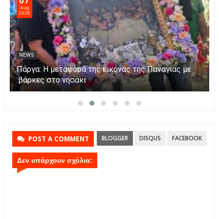
07
Aug
2026
NEWS
Πάργα: Η μεταφορά της εικόνας της Παναγίας με
βάρκες στο νησάκι.
BLOGGER
DISQUS
FACEBOOK
POST A COMMENT
Δεν υπάρχουν σχόλια: