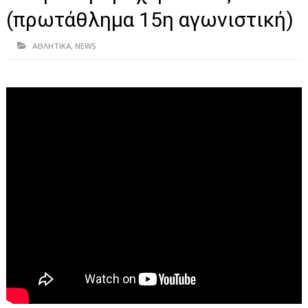
ΗΠΕΙΡΟΣ
(πρωτάθλημα 15η αγωνιστική)
ΠΡΕΒΕΖΑ
ΑΘΛΗΤΙΚΑ
,
NEWS
ΑΡΤΑ
ΙΩΑΝΝΙΝΑ
ΘΕΣΠΡΩΤΙΑ
ΙΟΝΙΑ ΝΗΣΙΑ
ΚΑΙ ΕΛΛΑΔΑ
ΥΓΕΙΑ-ΟΜΟΡΦΙΑ
ΠΟΛΙΤΙΣΜΟΣ
ΠΕΡΙΒΑΛΛΟΝ
ΤΕΧΝΟΛΟΓΙΑ
ΔΙΕΘΝΗ