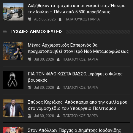
Αυξήθηκαν τα τροχαία και οι νεκροί στην Ήπειρο
τον Ιούλιο – Πάνω από 5.500 παραβάσεις
Aug 05, 2026
ΠΑΤΑΤΟΥΚΟΣ ΠΑΡΓΑ
ΤΥΧΑΙΕΣ ΔΗΜΟΣΙΕΥΣΕΙΣ
Μέγας Αρχιερατικός Εσπερινός θα
πραγματοποιηθεί στον Ιερό Ναό Μεταμορφώσεως
του Σωτήρος Σταυροχωρίου στης 5 Αυγούστου
Jul 30, 2026
ΠΑΤΑΤΟΥΚΟΣ ΠΑΡΓΑ
ΓIA TON ΦIΛO KΩΣTA BAΣΣO. ..γράφει ο Φώτης
βουρεκάς
Jul 30, 2026
ΠΑΤΑΤΟΥΚΟΣ ΠΑΡΓΑ
Σπύρος Κυριάκης: Απόσπασμα απο την ομιλία μου
στο νομοσχεδιο του Υπουργειο Πολιτισμου
Jul 30, 2026
ΠΑΤΑΤΟΥΚΟΣ ΠΑΡΓΑ
Στον Απόλλων Πάργας ο Δημήτρης Ιορδανίδης