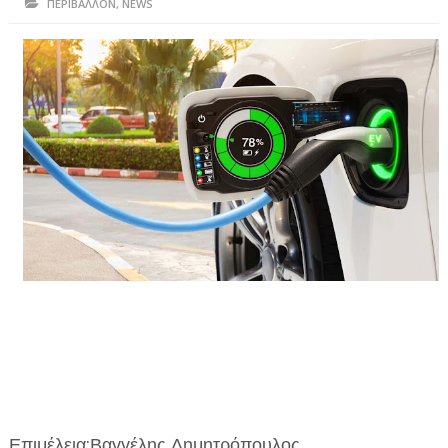
ΠΕΡΙΒΑΛΛΟΝ
,
NEWS
ΗΠΕΙΡΟΣ
ΠΡΕΒΕΖΑ
ΑΡΤΑ
ΙΩΑΝΝΙΝΑ
ΘΕΣΠΡΩΤΙΑ
ΙΟΝΙΑ ΝΗΣΙΑ
ΚΑΙ ΕΛΛΑΔΑ
ΥΓΕΙΑ-ΟΜΟΡΦΙΑ
ΠΟΛΙΤΙΣΜΟΣ
ΠΕΡΙΒΑΛΛΟΝ
ΤΕΧΝΟΛΟΓΙΑ
Επιμέλεια:Βαγγέλης Δημητρόπουλος
ΔΙΕΘΝΗ