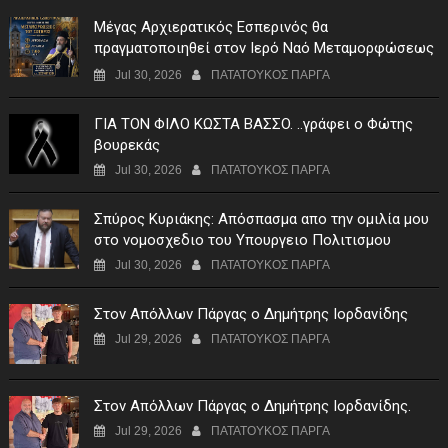
Μέγας Αρχιερατικός Εσπερινός θα
πραγματοποιηθεί στον Ιερό Ναό Μεταμορφώσεως
του Σωτήρος Σταυροχωρίου στης 5 Αυγούστου
Jul 30, 2026
ΠΑΤΑΤΟΥΚΟΣ ΠΑΡΓΑ
ΓIA TON ΦIΛO KΩΣTA BAΣΣO. ..γράφει ο Φώτης
βουρεκάς
Jul 30, 2026
ΠΑΤΑΤΟΥΚΟΣ ΠΑΡΓΑ
Σπύρος Κυριάκης: Απόσπασμα απο την ομιλία μου
στο νομοσχεδιο του Υπουργειο Πολιτισμου
Jul 30, 2026
ΠΑΤΑΤΟΥΚΟΣ ΠΑΡΓΑ
Στον Απόλλων Πάργας ο Δημήτρης Ιορδανίδης
Jul 29, 2026
ΠΑΤΑΤΟΥΚΟΣ ΠΑΡΓΑ
Στον Απόλλων Πάργας ο Δημήτρης Ιορδανίδης.
Jul 29, 2026
ΠΑΤΑΤΟΥΚΟΣ ΠΑΡΓΑ