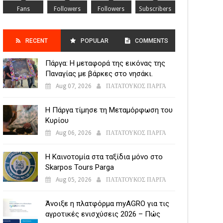
Fans
Followers
Followers
Subscribers
RECENT
POPULAR
COMMENTS
Πάργα: Η μεταφορά της εικόνας της
POSTS
Παναγίας με βάρκες στο νησάκι.
Aug 07, 2026
ΠΑΤΑΤΟΥΚΟΣ ΠΑΡΓΑ
Η Πάργα τίμησε τη Μεταμόρφωση του
Κυρίου
Aug 06, 2026
ΠΑΤΑΤΟΥΚΟΣ ΠΑΡΓΑ
Η Καινοτομία στα ταξίδια μόνο στο
Skarpos Tours Parga
Aug 05, 2026
ΠΑΤΑΤΟΥΚΟΣ ΠΑΡΓΑ
Άνοιξε η πλατφόρμα myAGRO για τις
αγροτικές ενισχύσεις 2026 – Πώς