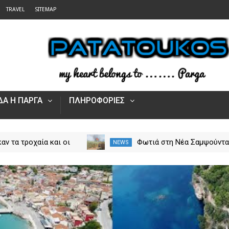
TRAVEL
SITEMAP
Α Η ΠΑΡΓΑ
ΠΛΗΡΟΦΟΡΙΕΣ
αν τα τροχαία και οι
Φωτιά στη Νέα Σαμψούντ
NEWS
στην Ήπειρο τον Ιούλιο
Πρέβεζας – Στην κατάσβε
από 5.500 παραβάσεις
επίγειες και εναέριες
δυνάμεις