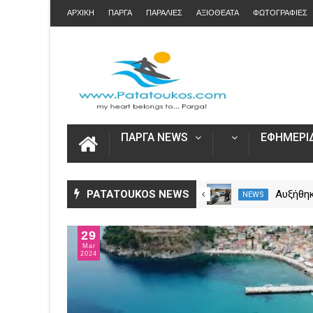
ΑΡΧΙΚΗ
ΠΑΡΓΑ
ΠΑΡΑΛΙΕΣ
ΑΞΙΟΘΕΑΤΑ
ΦΩΤΟΓΡΑΦΙΕΣ
ΠΑΡΓΑ NEWS
ΕΦΗΜΕΡΙΔ
Άνοιξε η πλατφόρμα myAGRO
PATATOUKOS NEWS
Αυξήθηκ
NEWS
NEWS
για τις αγροτικές ενισχύσεις
νεκροί 
2026 – Πώς υποβάλλεται η
– Πάνω 
29
Ενιαία Αίτηση Ενίσχυσης
Mar
2024