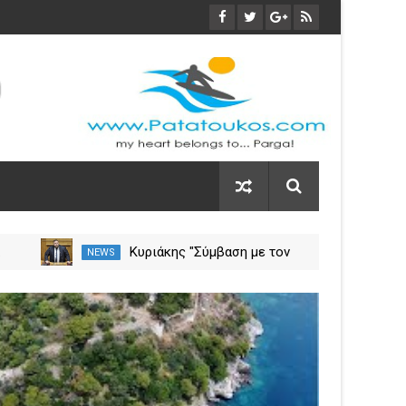
α
Κυριάκης "Σύμβαση με τον
NEWS
NEW
ση
ΕΟΠΥΥ για το Γηροκομείο
Πρέβεζας - Διασφαλίζεται η
03
χρηματοδότηση της
Nov
λειτουργίας του"
2023