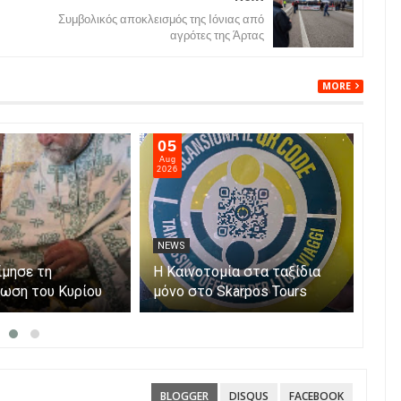
Συμβολικός αποκλεισμός της Ιόνιας από
αγρότες της Άρτας
MORE
05
05
Aug
Aug
2026
202
NEWS
NE
ίμησε τη
Η Καινοτομία στα ταξίδια
Άνο
ωση του Κυρίου
μόνο στο Skarpos Tours
myA
Parga
ενι
υπο
Αίτ
BLOGGER
DISQUS
FACEBOOK