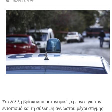
ΙΩΆΝΝΙΝΑ
,
NEWS
ΗΠΕΙΡΟΣ
ΠΡΕΒΕΖΑ
ΑΡΤΑ
ΙΩΑΝΝΙΝΑ
ΘΕΣΠΡΩΤΙΑ
ΙΟΝΙΑ ΝΗΣΙΑ
ΚΑΙ ΕΛΛΑΔΑ
ΥΓΕΙΑ-ΟΜΟΡΦΙΑ
ΠΟΛΙΤΙΣΜΟΣ
ΠΕΡΙΒΑΛΛΟΝ
Σε εξέλιξη βρίσκονται αστυνομικές έρευνες για τον
ΤΕΧΝΟΛΟΓΙΑ
εντοπισμό και τη σύλληψη άγνωστου μέχρι στιγμής
ΔΙΕΘΝΗ