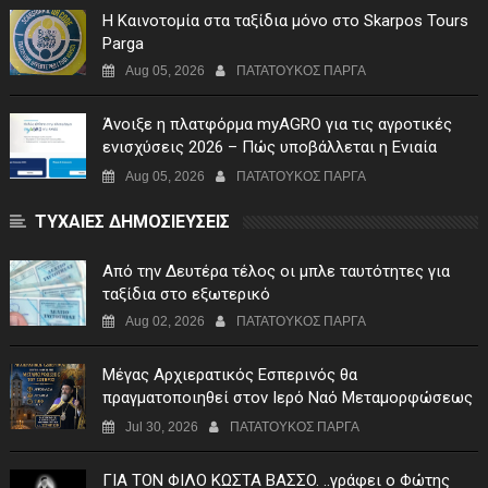
Η Καινοτομία στα ταξίδια μόνο στο Skarpos Tours
Parga
Aug 05, 2026
ΠΑΤΑΤΟΥΚΟΣ ΠΑΡΓΑ
Άνοιξε η πλατφόρμα myAGRO για τις αγροτικές
ενισχύσεις 2026 – Πώς υποβάλλεται η Ενιαία
Αίτηση Ενίσχυσης
Aug 05, 2026
ΠΑΤΑΤΟΥΚΟΣ ΠΑΡΓΑ
ΤΥΧΑΙΕΣ ΔΗΜΟΣΙΕΥΣΕΙΣ
Από την Δευτέρα τέλος οι μπλε ταυτότητες για
ταξίδια στο εξωτερικό
Aug 02, 2026
ΠΑΤΑΤΟΥΚΟΣ ΠΑΡΓΑ
Μέγας Αρχιερατικός Εσπερινός θα
πραγματοποιηθεί στον Ιερό Ναό Μεταμορφώσεως
του Σωτήρος Σταυροχωρίου στης 5 Αυγούστου
Jul 30, 2026
ΠΑΤΑΤΟΥΚΟΣ ΠΑΡΓΑ
ΓIA TON ΦIΛO KΩΣTA BAΣΣO. ..γράφει ο Φώτης