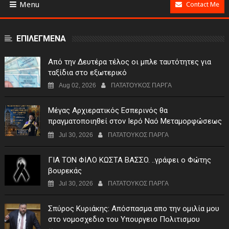
Menu
Contact Me
ΕΠΙΛΕΓΜΕΝΑ
Από την Δευτέρα τέλος οι μπλε ταυτότητες για
ταξίδια στο εξωτερικό
Aug 02, 2026
ΠΑΤΑΤΟΥΚΟΣ ΠΑΡΓΑ
Μέγας Αρχιερατικός Εσπερινός θα
πραγματοποιηθεί στον Ιερό Ναό Μεταμορφώσεως
του Σωτήρος Σταυροχωρίου στης 5 Αυγούστου
Jul 30, 2026
ΠΑΤΑΤΟΥΚΟΣ ΠΑΡΓΑ
ΓIA TON ΦIΛO KΩΣTA BAΣΣO. ..γράφει ο Φώτης
βουρεκάς
Jul 30, 2026
ΠΑΤΑΤΟΥΚΟΣ ΠΑΡΓΑ
Σπύρος Κυριάκης: Απόσπασμα απο την ομιλία μου
στο νομοσχεδιο του Υπουργειο Πολιτισμου