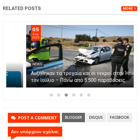
RELATED POSTS
MORE
05
Aug
2026
NEWS
Άνοιξε η πλατφόρμα myAGRO για τις αγροτικές
ενισχύσεις 2026 – Πώς υποβάλλεται η Ενιαία
Αίτηση Ενίσχυσης
BLOGGER
DISQUS
FACEBOOK
POST A COMMENT
Δεν υπάρχουν σχόλια: