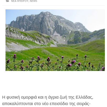
ΝΕΑ ΗΠΕΙΡΟΥ
,
NEWS
ΗΠΕΙΡΟΣ
ΠΡΕΒΕΖΑ
ΑΡΤΑ
ΙΩΑΝΝΙΝΑ
ΘΕΣΠΡΩΤΙΑ
ΙΟΝΙΑ ΝΗΣΙΑ
ΚΑΙ ΕΛΛΑΔΑ
ΥΓΕΙΑ-ΟΜΟΡΦΙΑ
ΠΟΛΙΤΙΣΜΟΣ
ΠΕΡΙΒΑΛΛΟΝ
Η φυσική ομορφιά και η άγρια ζωή της Ελλάδας,
ΤΕΧΝΟΛΟΓΙΑ
αποκαλύπτονται στο νέο επεισόδιο της σειράς-
ΔΙΕΘΝΗ