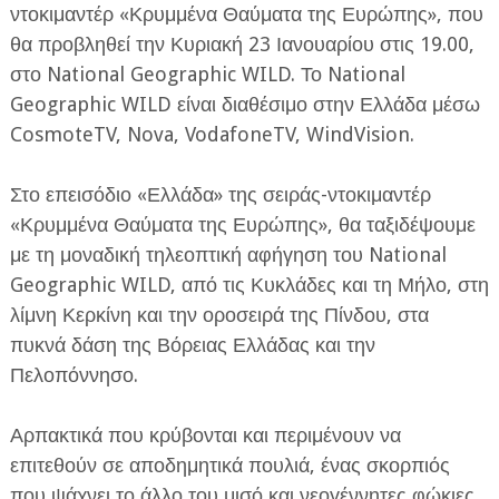
ντοκιμαντέρ «Κρυμμένα Θαύματα της Ευρώπης», που
θα προβληθεί την Κυριακή 23 Ιανουαρίου στις 19.00,
στο National Geographic WILD. Το National
Geographic WILD είναι διαθέσιμο στην Ελλάδα μέσω
CosmoteTV, Nova, VodafoneTV, WindVision.
ΕΦΗΜΕΡΙΔΑ Η ΠΑΡΓΑ
Στο επεισόδιο «Ελλάδα» της σειράς-ντοκιμαντέρ
«Κρυμμένα Θαύματα της Ευρώπης», θα ταξιδέψουμε
ΠΛΗΡΟΦΟΡΙΕΣ
με τη μοναδική τηλεοπτική αφήγηση του National
Geographic WILD, από τις Κυκλάδες και τη Μήλο, στη
λίμνη Κερκίνη και την οροσειρά της Πίνδου, στα
πυκνά δάση της Βόρειας Ελλάδας και την
Πελοπόννησο.
Αρπακτικά που κρύβονται και περιμένουν να
επιτεθούν σε αποδημητικά πουλιά, ένας σκορπιός
που ψάχνει το άλλο του μισό και νεογέννητες φώκιες