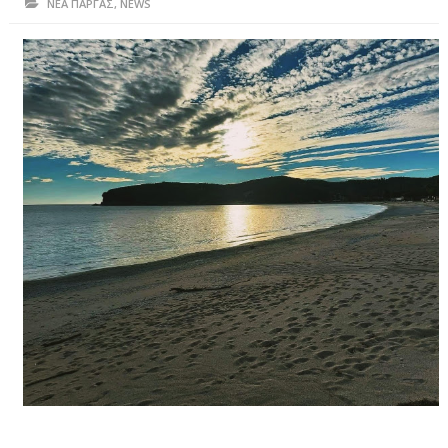
ΝΕΑ ΠΑΡΓΑΣ
,
NEWS
ΗΠΕΙΡΟΣ
ΠΡΕΒΕΖΑ
ΑΡΤΑ
ΙΩΑΝΝΙΝΑ
ΘΕΣΠΡΩΤΙΑ
ΙΟΝΙΑ ΝΗΣΙΑ
ΚΑΙ ΕΛΛΑΔΑ
ΥΓΕΙΑ-ΟΜΟΡΦΙΑ
ΠΟΛΙΤΙΣΜΟΣ
ΠΕΡΙΒΑΛΛΟΝ
ΤΕΧΝΟΛΟΓΙΑ
ΔΙΕΘΝΗ