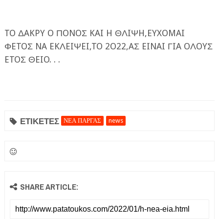
TO ΔAKPY O ΠONOΣ KAI H ΘΛIΨH,EYXOMAI
ΦETOΣ NA EKΛEIΨEI,TO 2O22,AΣ EINAI ΓIA OΛOYΣ
ETOΣ ΘEIO. . .
ΕΦΗΜΕΡΙΔΑ Η ΠΑΡΓΑ
ΠΛΗΡΟΦΟΡΙΕΣ
ΕΤΙΚΕΤΕΣ
ΝΕΑ ΠΑΡΓΑΣ
news
SHARE ARTICLE: