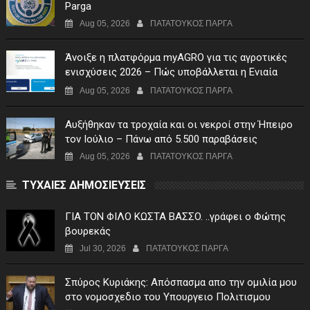
Parga
Aug 05, 2026
ΠΑΤΑΤΟΥΚΟΣ ΠΑΡΓΑ
Άνοιξε η πλατφόρμα myAGRO για τις αγροτικές
ενισχύσεις 2026 – Πώς υποβάλλεται η Ενιαία
Αίτηση Ενίσχυσης
Aug 05, 2026
ΠΑΤΑΤΟΥΚΟΣ ΠΑΡΓΑ
Αυξήθηκαν τα τροχαία και οι νεκροί στην Ήπειρο
τον Ιούλιο – Πάνω από 5.500 παραβάσεις
Aug 05, 2026
ΠΑΤΑΤΟΥΚΟΣ ΠΑΡΓΑ
ΤΥΧΑΙΕΣ ΔΗΜΟΣΙΕΥΣΕΙΣ
ΓIA TON ΦIΛO KΩΣTA BAΣΣO. ..γράφει ο Φώτης
βουρεκάς
Jul 30, 2026
ΠΑΤΑΤΟΥΚΟΣ ΠΑΡΓΑ
Σπύρος Κυριάκης: Απόσπασμα απο την ομιλία μου
στο νομοσχεδιο του Υπουργειο Πολιτισμου