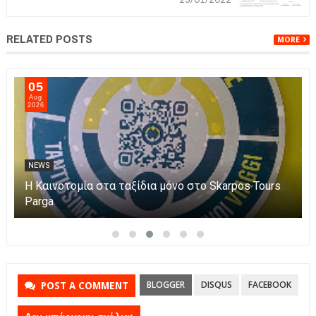
RELATED POSTS
MORE
05
Aug
2026
NEWS
Η Καινοτομία στα ταξίδια μόνο στο Skarpos Tours
Parga
BLOGGER
DISQUS
FACEBOOK
POST A COMMENT