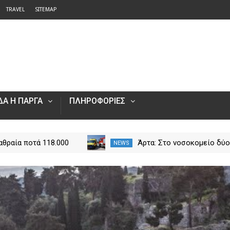
TRAVEL
SITEMAP
Α Η ΠΑΡΓΑ
ΠΛΗΡΟΦΟΡΙΕΣ
ρώ, λαθραία ποτά
Άρτα: Στο νοσοκομείο δύ
NEWS
μμένο ΙΧ- Τι
άτομα μετά από πτώση
ψαν οι έλεγχοι της
αυτοκινήτου σε αρδευτικό
 Κακαβιά και
αύλακα
άτι