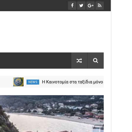
ο
Η Καινοτομία στα ταξίδια μόνο
NEWS
NEW
στο Skarpos Tours Parga
29
Mar
2024