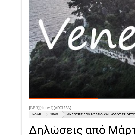
[ΒΒΒ][slider1][#E0378A]
HOME
NEWS
ΔΗΛΏΣΕΙΣ ΑΠΌ ΜΆΡΤΙΟ ΚΑΙ ΦΌΡΟΣ ΣΕ ΟΚΤΏ
Δηλώσεις από Μάρτ