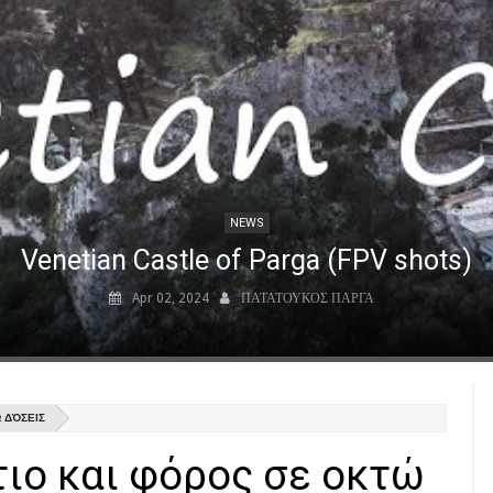
NEWS
Venetian Castle of Parga (FPV shots)
Apr 02, 2024
ΠΑΤΑΤΟΥΚΟΣ ΠΑΡΓΑ
 ΔΌΣΕΙΣ
ιο και φόρος σε οκτώ