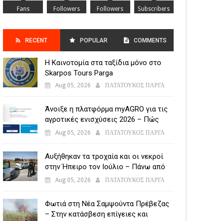
Fans
Followers
Followers
Subscribers
RECENT
POPULAR
COMMENTS
Η Καινοτομία στα ταξίδια μόνο στο
POSTS
Skarpos Tours Parga
Aug 05, 2026
ΠΑΤΑΤΟΥΚΟΣ ΠΑΡΓΑ
Άνοιξε η πλατφόρμα myAGRO για τις
αγροτικές ενισχύσεις 2026 – Πώς
υποβάλλεται η Ενιαία Αίτηση
Aug 05, 2026
ΠΑΤΑΤΟΥΚΟΣ ΠΑΡΓΑ
Ενίσχυσης
Αυξήθηκαν τα τροχαία και οι νεκροί
στην Ήπειρο τον Ιούλιο – Πάνω από
5.500 παραβάσεις
Aug 05, 2026
ΠΑΤΑΤΟΥΚΟΣ ΠΑΡΓΑ
Φωτιά στη Νέα Σαμψούντα Πρέβεζας
– Στην κατάσβεση επίγειες και