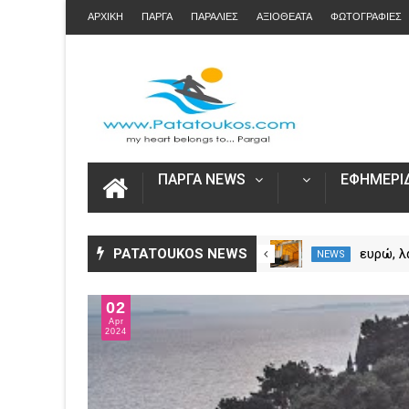
ΑΡΧΙΚΗ
ΠΑΡΓΑ
ΠΑΡΑΛΙΕΣ
ΑΞΙΟΘΕΑΤΑ
ΦΩΤΟΓΡΑΦΙΕΣ
ΠΑΡΓΑ NEWS
ΕΦΗΜΕΡΙΔ
Στο Αίνιγμα στην Πάργα για
PATATOUKOS NEWS
118.000 ευ
NEWS
NEWS
κοσμήματα και ρούχα
και κλε
θαλάσσης
αποκάλυ
02
ΑΑΔΕ σε
Apr
Μαυρομ
2024