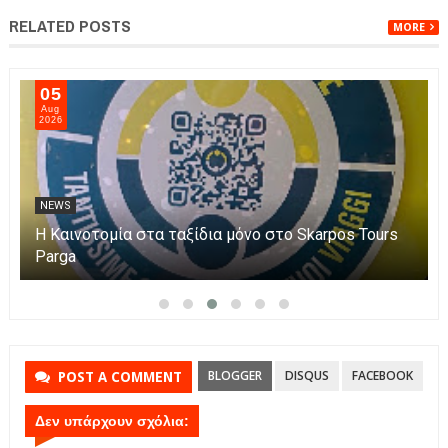
RELATED POSTS
MORE
05
Aug
2026
NEWS
Η Καινοτομία στα ταξίδια μόνο στο Skarpos Tours
Parga
BLOGGER
DISQUS
FACEBOOK
POST A COMMENT
Δεν υπάρχουν σχόλια: