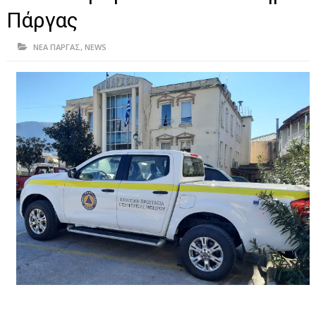
ΗΠΕΙΡΟΣ
Πάργας
ΠΡΕΒΕΖΑ
ΝΕΑ ΠΑΡΓΑΣ
,
NEWS
ΑΡΤΑ
ΙΩΑΝΝΙΝΑ
ΘΕΣΠΡΩΤΙΑ
ΙΟΝΙΑ ΝΗΣΙΑ
ΚΑΙ ΕΛΛΑΔΑ
ΥΓΕΙΑ-ΟΜΟΡΦΙΑ
ΠΟΛΙΤΙΣΜΟΣ
ΠΕΡΙΒΑΛΛΟΝ
ΤΕΧΝΟΛΟΓΙΑ
ΔΙΕΘΝΗ