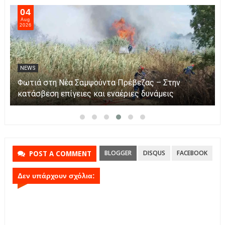
05
Aug
2026
NEWS
Αυξήθηκαν τα τροχαία και οι νεκροί στην Ήπειρο
τον Ιούλιο – Πάνω από 5.500 παραβάσεις
BLOGGER
DISQUS
FACEBOOK
POST A COMMENT
Δεν υπάρχουν σχόλια: