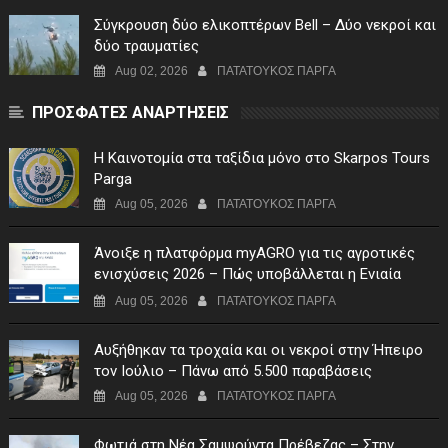
Σύγκρουση δύο ελικοπτέρων Bell – Δύο νεκροί και
δύο τραυματίες
Aug 02, 2026
ΠΑΤΑΤΟΥΚΟΣ ΠΑΡΓΑ
ΠΡΟΣΦΑΤΕΣ ΑΝΑΡΤΗΣΕΙΣ
Η Καινοτομία στα ταξίδια μόνο στο Skarpos Tours
Parga
Aug 05, 2026
ΠΑΤΑΤΟΥΚΟΣ ΠΑΡΓΑ
Άνοιξε η πλατφόρμα myAGRO για τις αγροτικές
ενισχύσεις 2026 – Πώς υποβάλλεται η Ενιαία
Αίτηση Ενίσχυσης
Aug 05, 2026
ΠΑΤΑΤΟΥΚΟΣ ΠΑΡΓΑ
Αυξήθηκαν τα τροχαία και οι νεκροί στην Ήπειρο
τον Ιούλιο – Πάνω από 5.500 παραβάσεις
Aug 05, 2026
ΠΑΤΑΤΟΥΚΟΣ ΠΑΡΓΑ
Φωτιά στη Νέα Σαμψούντα Πρέβεζας – Στην