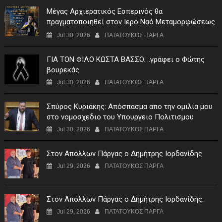
Μέγας Αρχιερατικός Εσπερινός θα
πραγματοποιηθεί στον Ιερό Ναό Μεταμορφώσεως
του Σωτήρος Σταυροχωρίου στης 5 Αυγούστου
Jul 30, 2026
ΠΑΤΑΤΟΥΚΟΣ ΠΑΡΓΑ
ΓIA TON ΦIΛO KΩΣTA BAΣΣO. ..γράφει ο Φώτης
βουρεκάς
Jul 30, 2026
ΠΑΤΑΤΟΥΚΟΣ ΠΑΡΓΑ
Σπύρος Κυριάκης: Απόσπασμα απο την ομιλία μου
στο νομοσχεδιο του Υπουργειο Πολιτισμου
Jul 30, 2026
ΠΑΤΑΤΟΥΚΟΣ ΠΑΡΓΑ
Στον Απόλλων Πάργας ο Δημήτρης Ιορδανίδης
Jul 29, 2026
ΠΑΤΑΤΟΥΚΟΣ ΠΑΡΓΑ
Στον Απόλλων Πάργας ο Δημήτρης Ιορδανίδης.
Jul 29, 2026
ΠΑΤΑΤΟΥΚΟΣ ΠΑΡΓΑ