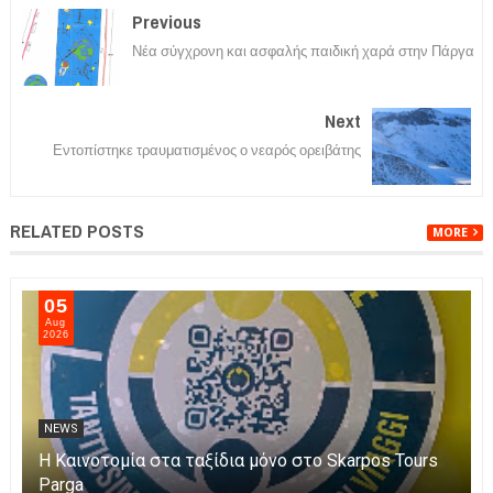
Previous
Νέα σύγχρονη και ασφαλής παιδική χαρά στην Πάργα
Next
Εντοπίστηκε τραυματισμένος ο νεαρός ορειβάτης
RELATED POSTS
MORE
05
Aug
2026
NEWS
Η Καινοτομία στα ταξίδια μόνο στο Skarpos Tours
Parga