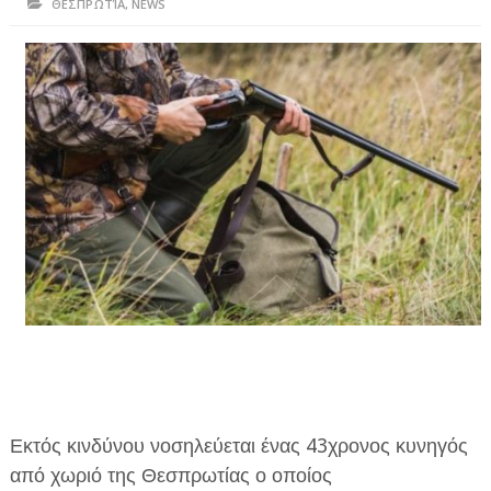
ΘΕΣΠΡΩΤΊΑ
,
NEWS
ΗΠΕΙΡΟΣ
ΠΡΕΒΕΖΑ
ΑΡΤΑ
ΙΩΑΝΝΙΝΑ
ΘΕΣΠΡΩΤΙΑ
ΙΟΝΙΑ ΝΗΣΙΑ
ΚΑΙ ΕΛΛΑΔΑ
ΥΓΕΙΑ-ΟΜΟΡΦΙΑ
ΠΟΛΙΤΙΣΜΟΣ
ΠΕΡΙΒΑΛΛΟΝ
Εκτός κινδύνου νοσηλεύεται ένας 43χρονος κυνηγός
ΤΕΧΝΟΛΟΓΙΑ
από χωριό της Θεσπρωτίας ο οποίος
ΔΙΕΘΝΗ