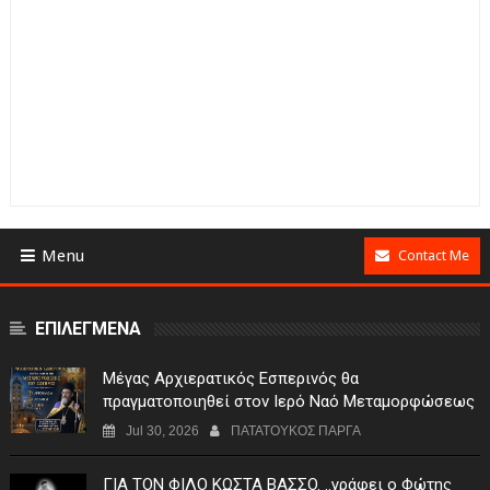
Menu
Contact Me
ΕΠΙΛΕΓΜΕΝΑ
Μέγας Αρχιερατικός Εσπερινός θα
πραγματοποιηθεί στον Ιερό Ναό Μεταμορφώσεως
του Σωτήρος Σταυροχωρίου στης 5 Αυγούστου
Jul 30, 2026
ΠΑΤΑΤΟΥΚΟΣ ΠΑΡΓΑ
ΓIA TON ΦIΛO KΩΣTA BAΣΣO. ..γράφει ο Φώτης