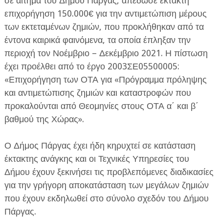
σε αίτημα του Δήμου Πάργας, απέδωσε έκτακτη
επιχορήγηση 150.000€ για την αντιμετώπιση μέρους
των εκτεταμένων ζημιών, που προκλήθηκαν από τα
έντονα καιρικά φαινόμενα, τα οποία έπληξαν την
περιοχή τον Νοέμβριο – Δεκέμβριο 2021. Η πίστωση
έχει προέλθει από το έργο 2003ΣΕ05500005:
ΕΦΗΜΕΡΙΔΑ Η ΠΑΡΓΑ
«Επιχορήγηση των ΟΤΑ για «Πρόγραμμα πρόληψης
και αντιμετώπισης ζημιών και καταστροφών που
ΠΛΗΡΟΦΟΡΙΕΣ
προκαλούνται από Θεομηνίες στους ΟΤΑ α΄ και β΄
βαθμού της Χώρας».
Ο Δήμος Πάργας έχει ήδη κηρυχτεί σε κατάσταση
έκτακτης ανάγκης και οι Τεχνικές Υπηρεσίες του
Δήμου έχουν ξεκινήσει τις προβλεπόμενες διαδικασίες
για την γρήγορη αποκατάσταση των μεγάλων ζημιών
που έχουν εκδηλωθεί στο σύνολο σχεδόν του Δήμου
Πάργας.