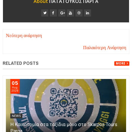
About
ΠΑΤΑΤΟΥΚΟΣ ΠΑΡΓΑ
Νεότερη ανάρτηση
Παλαιότερη Ανάρτηση
RELATED POSTS
MORE
05
Aug
2026
NEWS
Η Καινοτομία στα ταξίδια μόνο στο Skarpos Tours
Parga