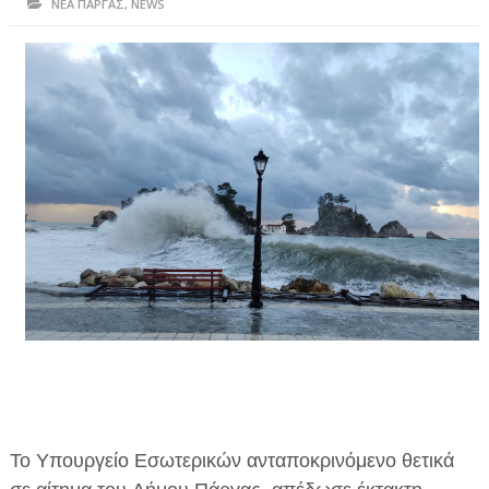
ΝΕΑ ΠΑΡΓΑΣ
,
NEWS
ΗΠΕΙΡΟΣ
ΠΡΕΒΕΖΑ
ΑΡΤΑ
ΙΩΑΝΝΙΝΑ
ΘΕΣΠΡΩΤΙΑ
ΙΟΝΙΑ ΝΗΣΙΑ
ΚΑΙ ΕΛΛΑΔΑ
ΥΓΕΙΑ-ΟΜΟΡΦΙΑ
ΠΟΛΙΤΙΣΜΟΣ
ΠΕΡΙΒΑΛΛΟΝ
ΤΕΧΝΟΛΟΓΙΑ
Το Υπουργείο Εσωτερικών ανταποκρινόμενο θετικά
ΔΙΕΘΝΗ