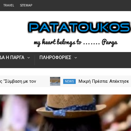
TRAVEL
SITEMAP
Α Η ΠΑΡΓΑ
ΠΛΗΡΟΦΟΡΙΕΣ
τη Νέα Σαμψούντα
Κυριάκης "Σύμβαση με τον
NEWS
ς – Στην κατάσβεση
ΕΟΠΥΥ για το Γηροκομείο
 και εναέριες
Πρέβεζας - Διασφαλίζεται
ς
χρηματοδότηση της
λειτουργίας του"