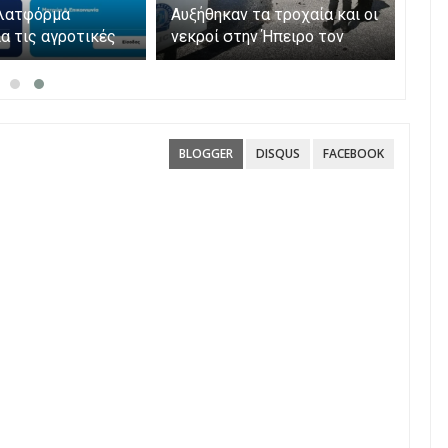
μία στα ταξίδια
Άνοιξε η πλατφόρμα
Αυξ
Skarpos Tours
myAGRO για τις αγροτικές
νεκ
ενισχύσεις 2026 – Πώς
Ιού
υποβάλλεται η Ενιαία
παρ
Αίτηση Ενίσχυσης
BLOGGER
DISQUS
FACEBOOK