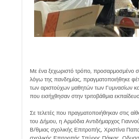
Με ένα ξεχωριστό τρόπο, προσαρμοσμένο στ
λόγω της πανδημίας, πραγματοποιήθηκε φέ
των αριστούχων μαθητών των Γυμνασίων κα
που εισήχθησαν στην τριτοβάθμια εκπαίδευσ
Σε τελετές που πραγματοποιήθηκαν στις αί
του Δήμου, η Αρμόδια Αντιδήμαρχος Γιαννο
Β/θμιας σχολικής Επιτροπής, Χριστίνα Παπα
σχολικής Επιτροπής Σπύρος Πάικας, Οδυσσέ