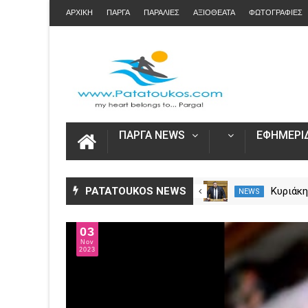
ΑΡΧΙΚΗ
ΠΑΡΓΑ
ΠΑΡΑΛΙΕΣ
ΑΞΙΟΘΕΑΤΑ
ΦΩΤΟΓΡΑΦΙΕΣ
ΠΑΡΓΑ NEWS
ΕΦΗΜΕΡΙΔ
Αυξήθηκαν τα τροχαία και οι
PATATOUKOS NEWS
Φωτιά σ
NEWS
NEWS
νεκροί στην Ήπειρο τον Ιούλιο
Πρέβεζα
– Πάνω από 5.500 παραβάσεις
επίγειες
29
δυνάμει
Mar
2024