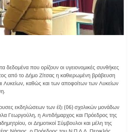
α δεδομένα που ορίζουν οι υγειονομικές συνθήκες
τος από το Δήμο Ζίτσας η καθιερωμένη βράβευση
ι Λυκείων, καθώς και των αποφοίτων των Λυκείων
η.
θουσες εκδηλώσεων των έξι (06) σχολικών μονάδων
ύλα Γεωργούλη, η Αντιδήμαρχος και Πρόεδρος της
δημητρίου, οι Δημοτικοί Σύμβουλοι και μέλη της
ας Νάσιος, ο Πρόεδρος του Ν.Π.Δ.Δ. Περικλής