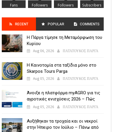
Fans
Followers
Followers
Subscribers
RECENT
POPULAR
COMMENTS
Η Πάργα τίμησε τη Μεταμόρφωση του
POSTS
Κυρίου
Aug 06, 2026
ΠΑΤΑΤΟΥΚΟΣ ΠΑΡΓΑ
Η Καινοτομία στα ταξίδια μόνο στο
Skarpos Tours Parga
Aug 05, 2026
ΠΑΤΑΤΟΥΚΟΣ ΠΑΡΓΑ
Άνοιξε η πλατφόρμα myAGRO για τις
αγροτικές ενισχύσεις 2026 – Πώς
υποβάλλεται η Ενιαία Αίτηση
Aug 05, 2026
ΠΑΤΑΤΟΥΚΟΣ ΠΑΡΓΑ
Ενίσχυσης
Αυξήθηκαν τα τροχαία και οι νεκροί
στην Ήπειρο τον Ιούλιο – Πάνω από