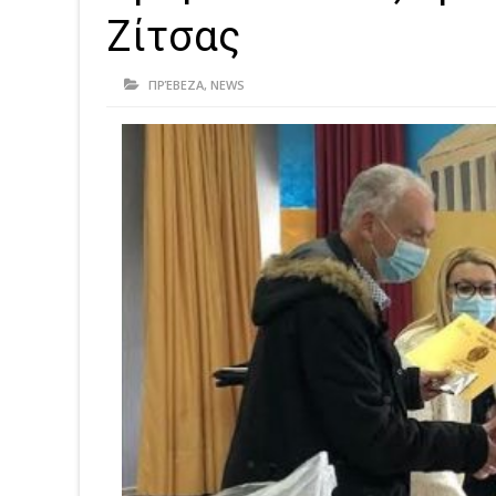
Ζίτσας
ΠΡΈΒΕΖΑ
,
NEWS