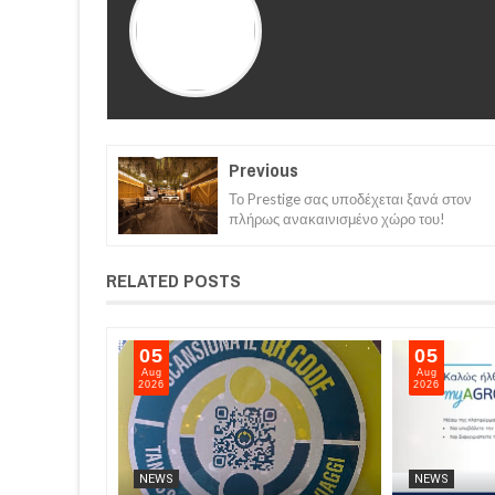
Previous
Το Prestige σας υποδέχεται ξανά στον
πλήρως ανακαινισμένο χώρο του!
RELATED POSTS
06
05
Aug
Aug
2026
2026
NEWS
NEWS