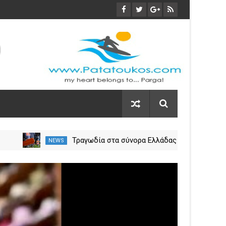
Μικρή Πρέσπα: Απέκτησε
NEWS
NEWS
πλωτά «μαιευτήρια» για τους
 η
πελεκάνους
03
Nov
2023