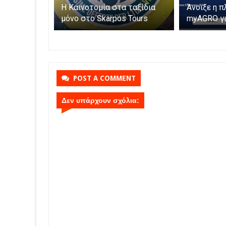
η με τον
Η Πάργα τίμησε τη
Η Καινοτο
ροκομείο
Μεταμόρφωση του Κυρίου
μόνο στο 
φαλίζεται η
Parga
της
POST A COMMENT
Δεν υπάρχουν σχόλια: