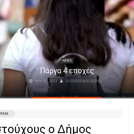
NEWS
Parga - Πάργα - Парга (Αφήγηση)
Mar 29, 2024
ΠΑΤΑΤΟΥΚΟΣ ΠΑΡΓΑ
ΊΤΣΑΣ
στούχους ο Δήμος