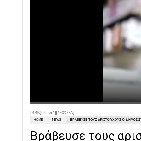
[ΒΒΒ][slider1][#E0378A]
HOME
NEWS
ΒΡΆΒΕΥΣΕ ΤΟΥΣ ΑΡΙΣΤΟΎΧΟΥΣ Ο ΔΉΜΟΣ Ζ
Βράβευσε τους αρι