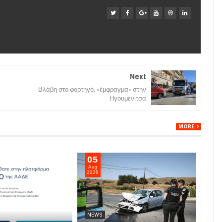
Next
Βλάβη στο φορτηγό, «έμφραγμα» στην
Ηγουμενίτσα
MORE
05
05
Aug
Aug
2026
202
NEWS
NE