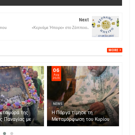
Next
anou
«Κερνάμε Ήπειρο» στο Ζάππειο..
MORE
06
05
Aug
Aug
2026
202
NEWS
NE
μεταφορά της
Η Πάργα τίμησε τη
Η Κ
ης Παναγίας με
Μεταμόρφωση του Κυρίου
μόν
ο νησάκι.
Par