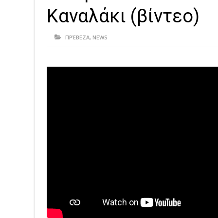
Καναλάκι (βίντεο)
ΠΡΈΒΕΖΑ
,
NEWS