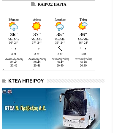
ΚΑΙΡΟΣ ΠΑΡΓΑ
05
Aug
6
2026
ΚΤΕΛ ΗΠΕΙΡΟΥ
WS
NEWS
αινοτομία στα ταξίδια
Άνοιξε η πλατφόρμα
ο στο Skarpos Tours
myAGRO για τις αγροτικές
ga
ενισχύσεις 2026 – Πώς
υποβάλλεται η Ενιαία