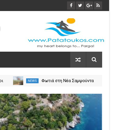
οι
Φωτιά στη Νέα Σαμψούντα
NEWS
NEW
ύλιο
Πρέβεζας – Στην κατάσβεση
σεις
επίγειες και εναέριες
03
δυνάμεις
Nov
2023