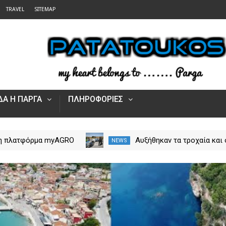
TRAVEL
SITEMAP
Α Η ΠΑΡΓΑ
ΠΛΗΡΟΦΟΡΙΕΣ
 η πλατφόρμα myAGRO
Αυξήθηκαν τα τροχαία και 
NEWS
 αγροτικές ενισχύσεις
νεκροί στην Ήπειρο τον Ιο
Πώς υποβάλλεται η
– Πάνω από 5.500 παραβά
Αίτηση Ενίσχυσης