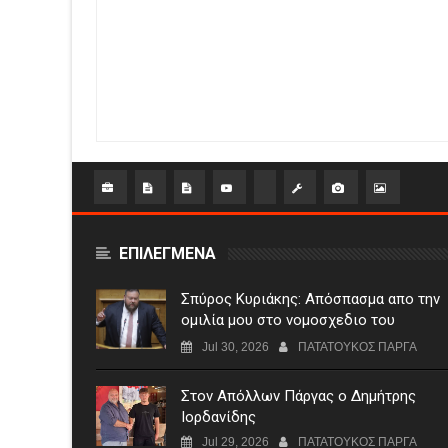
ΕΠΙΛΕΓΜΕΝΑ
Σπύρος Κυριάκης: Απόσπασμα απο την
ομιλία μου στο νομοσχεδιο του
Υπουργειο Πολιτισμου
Jul 30, 2026
ΠΑΤΑΤΟΥΚΟΣ ΠΑΡΓΑ
Στον Απόλλων Πάργας ο Δημήτρης
Ιορδανίδης
Jul 29, 2026
ΠΑΤΑΤΟΥΚΟΣ ΠΑΡΓΑ