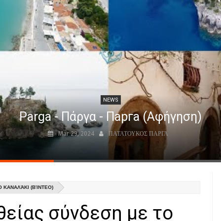
NEWS
Parga - Πάργα - Парга (Αφήγηση)
Mar 29, 2024
ΠΑΤΑΤΟΥΚΟΣ ΠΑΡΓΑ
 ΚΑΝΑΛΆΚΙ (ΒΊΝΤΕΟ)
θείας σύνδεση με το