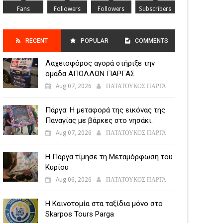
Fans
Followers
Followers
Subscribers
RECENT
POPULAR
COMMENTS
Λαχειοφόρος αγορά στήριξε την
POSTS
ομάδα ΑΠΟΛΛΩΝ ΠΑΡΓΑΣ
Aug 07, 2026
ΠΑΤΑΤΟΥΚΟΣ ΠΑΡΓΑ
Πάργα: Η μεταφορά της εικόνας της
Παναγίας με βάρκες στο νησάκι.
Aug 07, 2026
ΠΑΤΑΤΟΥΚΟΣ ΠΑΡΓΑ
Η Πάργα τίμησε τη Μεταμόρφωση του
Κυρίου
Aug 06, 2026
ΠΑΤΑΤΟΥΚΟΣ ΠΑΡΓΑ
Η Καινοτομία στα ταξίδια μόνο στο
Skarpos Tours Parga