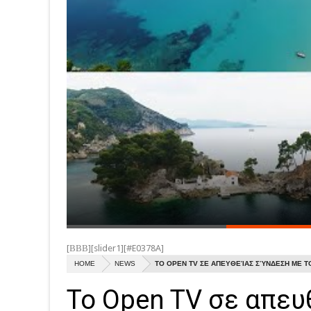
[ΒΒΒ][slider1][#E0378A]
HOME
NEWS
ΤΟ OPEN TV ΣΕ ΑΠΕΥΘΕΊΑΣ ΣΎΝΔΕΣΗ ΜΕ ΤΟ
Το Open TV σε απευ