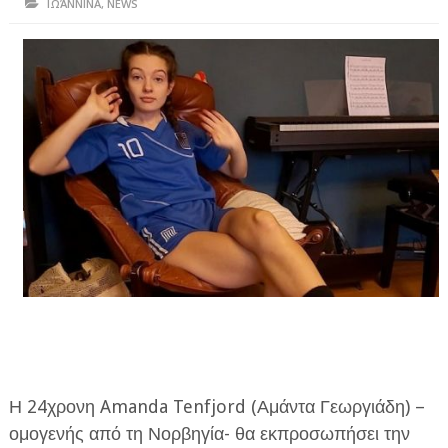
ΙΩΆΝΝΙΝΑ
,
NEWS
ΗΠΕΙΡΟΣ
ΠΡΕΒΕΖΑ
ΑΡΤΑ
ΙΩΑΝΝΙΝΑ
ΘΕΣΠΡΩΤΙΑ
ΙΟΝΙΑ ΝΗΣΙΑ
ΚΑΙ ΕΛΛΑΔΑ
ΥΓΕΙΑ-ΟΜΟΡΦΙΑ
ΠΟΛΙΤΙΣΜΟΣ
ΠΕΡΙΒΑΛΛΟΝ
Η 24χρονη Amanda Tenfjord (Αμάντα Γεωργιάδη) –
ΤΕΧΝΟΛΟΓΙΑ
ομογενής από τη Νορβηγία- θα εκπροσωπήσει την
ΔΙΕΘΝΗ