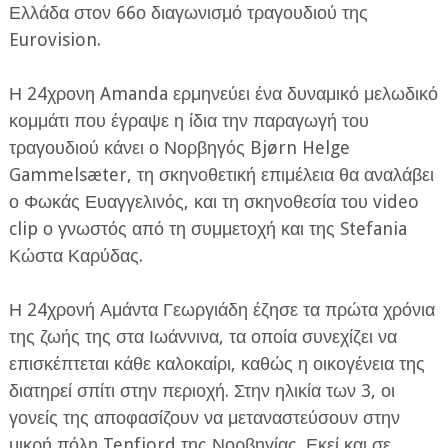
Ελλάδα στον 66ο διαγωνισμό τραγουδιού της
Eurovision.
Η 24χρονη Amanda ερμηνεύει ένα δυναμικό μελωδικό
κομμάτι που έγραψε η ίδια την παραγωγή του
τραγουδιού κάνει ο Νορβηγός Bjørn Helge
ΕΦΗΜΕΡΙΔΑ Η ΠΑΡΓΑ
Gammelsæter, τη σκηνοθετική επιμέλεια θα αναλάβει
ο Φωκάς Ευαγγελινός, και τη σκηνοθεσία του video
ΠΛΗΡΟΦΟΡΙΕΣ
clip ο γνωστός από τη συμμετοχή και της Stefania
Κώστα Καρύδας.
Η 24χρονή Αμάντα Γεωργιάδη έζησε τα πρώτα χρόνια
της ζωής της στα Ιωάννινα, τα οποία συνεχίζει να
επισκέπτεται κάθε καλοκαίρι, καθώς η οικογένεια της
διατηρεί σπίτι στην περιοχή. Στην ηλικία των 3, οι
γονείς της αποφασίζουν να μεταναστεύσουν στην
μικρή πόλη Tenfjord της Νορβηγίας. Εκεί και σε