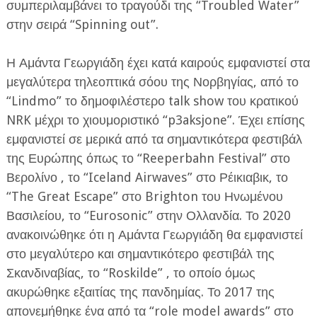
συμπεριλαμβάνει το τραγούδι της “Troubled Water”
στην σειρά “Spinning out”.
Η Αμάντα Γεωργιάδη έχει κατά καιρούς εμφανιστεί στα
μεγαλύτερα τηλεοπτικά σόου της Νορβηγίας, από το
“Lindmo” το δημοφιλέστερο talk show του κρατικού
NRK μέχρι το χιουμοριστικό “p3aksjone”. Έχει επίσης
εμφανιστεί σε μερικά από τα σημαντικότερα φεστιβάλ
της Ευρώπης όπως το “Reeperbahn Festival” στο
Βερολίνο , το “Iceland Airwaves” στο Ρέικιαβικ, το
“The Great Escape” στο Brighton του Ηνωμένου
Βασιλείου, το “Eurosonic” στην Ολλανδία. Το 2020
ανακοινώθηκε ότι η Αμάντα Γεωργιάδη θα εμφανιστεί
στο μεγαλύτερο και σημαντικότερο φεστιβάλ της
Σκανδιναβίας, το “Roskilde” , το οποίο όμως
ακυρώθηκε εξαιτίας της πανδημίας. Το 2017 της
απονεμήθηκε ένα από τα “role model awards” στο