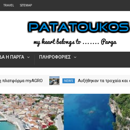
TRAVEL
SITEMAP
Α Η ΠΑΡΓΑ
ΠΛΗΡΟΦΟΡΙΕΣ
 η πλατφόρμα myAGRO
Αυξήθηκαν τα τροχαία και 
NEWS
 αγροτικές ενισχύσεις
νεκροί στην Ήπειρο τον Ιο
Πώς υποβάλλεται η
– Πάνω από 5.500 παραβά
Αίτηση Ενίσχυσης