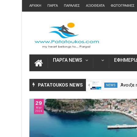
ΑΡΧΙΚΗ
ΠΑΡΓΑ
ΠΑΡΑΛΙΕΣ
ΑΞΙΟΘΕΑΤΑ
ΦΩΤΟΓΡΑΦΙΕΣ
ΠΑΡΓΑ NEWS
ΕΦΗΜΕΡΙΔ
Η Καινοτομία στα ταξίδια μόνο
PATATOUKOS NEWS
Άνοιξε
NEWS
NEWS
στο Skarpos Tours Parga
για τις
2026 – 
29
Ενιαία 
Mar
2024