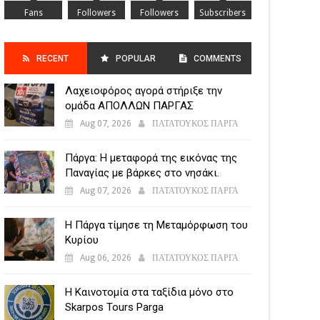
Fans
Followers
Followers
Subscribers
RECENT
POPULAR
COMMENTS
Λαχειοφόρος αγορά στήριξε την
POSTS
ομάδα ΑΠΟΛΛΩΝ ΠΑΡΓΑΣ
Aug 07, 2026
ΠΑΤΑΤΟΥΚΟΣ ΠΑΡΓΑ
Πάργα: Η μεταφορά της εικόνας της
Παναγίας με βάρκες στο νησάκι.
Aug 07, 2026
ΠΑΤΑΤΟΥΚΟΣ ΠΑΡΓΑ
Η Πάργα τίμησε τη Μεταμόρφωση του
Κυρίου
Aug 06, 2026
ΠΑΤΑΤΟΥΚΟΣ ΠΑΡΓΑ
Η Καινοτομία στα ταξίδια μόνο στο
Skarpos Tours Parga