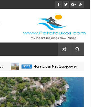
οι
Φωτιά στη Νέα Σαμψούντα
NEWS
NEW
ύλιο
Πρέβεζας – Στην κατάσβεση
σεις
επίγειες και εναέριες
03
δυνάμεις
Nov
2023