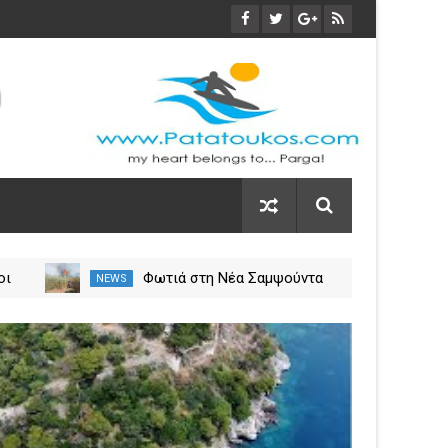
οι
Φωτιά στη Νέα Σαμψούντα
NEWS
NEW
ύλιο
Πρέβεζας – Στην κατάσβεση
σεις
επίγειες και εναέριες
03
δυνάμεις
Nov
2023