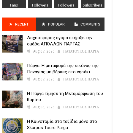
Fans
Followers
Followers
Subscribers
RECENT
POPULAR
COMMENTS
Λαχειοφόρος αγορά στήριξε την
POSTS
ομάδα ΑΠΟΛΛΩΝ ΠΑΡΓΑΣ
Aug 07, 2026
ΠΑΤΑΤΟΥΚΟΣ ΠΑΡΓΑ
Πάργα: Η μεταφορά της εικόνας της
Παναγίας με βάρκες στο νησάκι.
Aug 07, 2026
ΠΑΤΑΤΟΥΚΟΣ ΠΑΡΓΑ
Η Πάργα τίμησε τη Μεταμόρφωση του
Κυρίου
Aug 06, 2026
ΠΑΤΑΤΟΥΚΟΣ ΠΑΡΓΑ
Η Καινοτομία στα ταξίδια μόνο στο
Skarpos Tours Parga