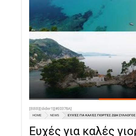
[ΒΒΒ][slider1][#E0378A]
HOME
NEWS
ΕΥΧΈΣ ΓΙΑ ΚΑΛΈΣ ΓΙΟΡΤΈΣ ΖΩΗ ΣΥΛΛΟΓΟΣ
Ευχές για καλές γ