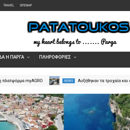
TRAVEL
SITEMAP
Α Η ΠΑΡΓΑ
ΠΛΗΡΟΦΟΡΙΕΣ
 η πλατφόρμα myAGRO
Αυξήθηκαν τα τροχαία και 
NEWS
 αγροτικές ενισχύσεις
νεκροί στην Ήπειρο τον Ιο
Πώς υποβάλλεται η
– Πάνω από 5.500 παραβά
Αίτηση Ενίσχυσης