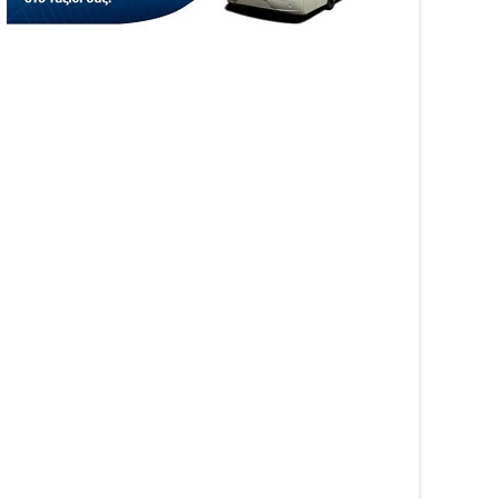
05
Aug
6
2026
WS
NEWS
αινοτομία στα ταξίδια
Άνοιξε η πλατφόρμα
ο στο Skarpos Tours
myAGRO για τις αγροτικές
ga
ενισχύσεις 2026 – Πώς
υποβάλλεται η Ενιαία
Αίτηση Ενίσχυσης