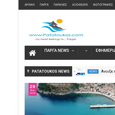
ΑΡΧΙΚΗ
ΠΑΡΓΑ
ΠΑΡΑΛΙΕΣ
ΑΞΙΟΘΕΑΤΑ
ΦΩΤΟΓΡΑΦΙΕΣ
ΠΑΡΓΑ NEWS
ΕΦΗΜΕΡΙΔ
Η Καινοτομία στα ταξίδια μόνο
PATATOUKOS NEWS
Άνοιξε
NEWS
NEWS
στο Skarpos Tours Parga
για τις
2026 – 
29
Ενιαία 
Mar
2024