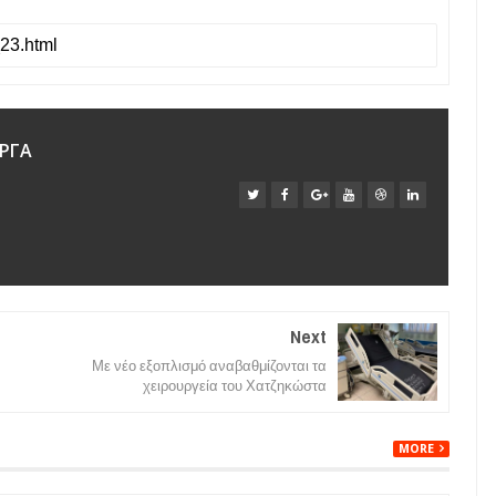
ΡΓΑ
Next
Με νέο εξοπλισμό αναβαθμίζονται τα
χειρουργεία του Χατζηκώστα
MORE