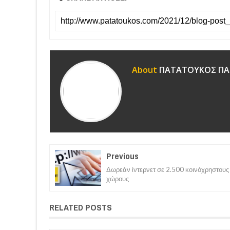
About
ΠΑΤΑΤΟΥΚΟΣ ΠΑ
Previous
Δωρεάν ίντερνετ σε 2.500 κοινόχρηστους
χώρους
RELATED POSTS