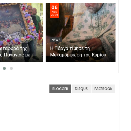
06
05
Aug
Aug
2026
202
NEWS
NE
μεταφορά της
Η Πάργα τίμησε τη
Η Κ
ης Παναγίας με
Μεταμόρφωση του Κυρίου
μόν
ο νησάκι.
Par
BLOGGER
DISQUS
FACEBOOK