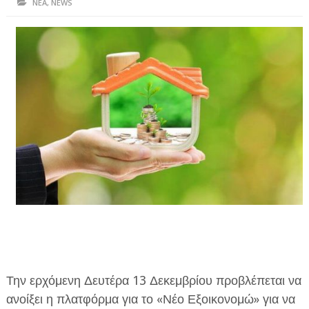
ΝΕΑ
,
NEWS
ΗΠΕΙΡΟΣ
ΠΡΕΒΕΖΑ
ΑΡΤΑ
ΙΩΑΝΝΙΝΑ
ΘΕΣΠΡΩΤΙΑ
ΙΟΝΙΑ ΝΗΣΙΑ
ΚΑΙ ΕΛΛΑΔΑ
ΥΓΕΙΑ-ΟΜΟΡΦΙΑ
ΠΟΛΙΤΙΣΜΟΣ
ΠΕΡΙΒΑΛΛΟΝ
Την ερχόμενη Δευτέρα 13 Δεκεμβρίου προβλέπεται να
ΤΕΧΝΟΛΟΓΙΑ
ανοίξει η πλατφόρμα για το «Νέο Εξοικονομώ» για να
ΔΙΕΘΝΗ