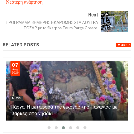
Νεότερη ανάρτηση
Next
ΠΡΟΓΡΑΜΜΑ 3ΗΜΕΡΗΣ ΕΚΔΡΟΜΗΣ ΣΤΑ ΛΟΥΤΡΑ
ΠΟΖΑΡ με το Skarpos Tours Parga Greece.
RELATED POSTS
MORE
07
Aug
2026
NEWS
Πάργα: Η μεταφορά της εικόνας της Παναγίας με
βάρκες στο νησάκι.