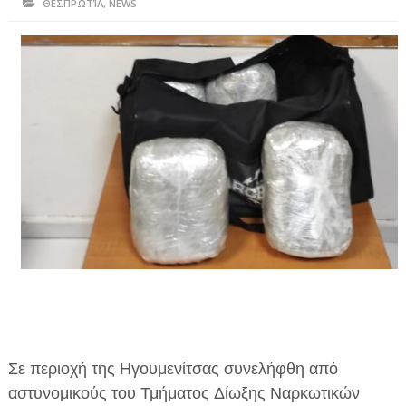
ΘΕΣΠΡΩΤΊΑ
,
NEWS
ΗΠΕΙΡΟΣ
ΠΡΕΒΕΖΑ
ΑΡΤΑ
ΙΩΑΝΝΙΝΑ
ΘΕΣΠΡΩΤΙΑ
ΙΟΝΙΑ ΝΗΣΙΑ
ΚΑΙ ΕΛΛΑΔΑ
ΥΓΕΙΑ-ΟΜΟΡΦΙΑ
ΠΟΛΙΤΙΣΜΟΣ
ΠΕΡΙΒΑΛΛΟΝ
Σε περιοχή της Ηγουμενίτσας συνελήφθη από
ΤΕΧΝΟΛΟΓΙΑ
αστυνομικούς του Τμήματος Δίωξης Ναρκωτικών
ΔΙΕΘΝΗ