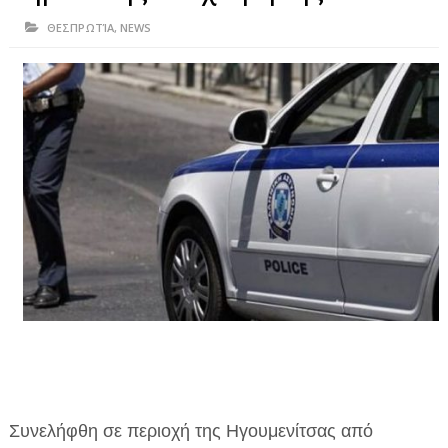
ΗΠΕΙΡΟΣ
ΘΕΣΠΡΩΤΊΑ
,
NEWS
ΠΡΕΒΕΖΑ
ΑΡΤΑ
ΙΩΑΝΝΙΝΑ
ΘΕΣΠΡΩΤΙΑ
ΙΟΝΙΑ ΝΗΣΙΑ
ΚΑΙ ΕΛΛΑΔΑ
ΥΓΕΙΑ-ΟΜΟΡΦΙΑ
ΠΟΛΙΤΙΣΜΟΣ
ΠΕΡΙΒΑΛΛΟΝ
ΤΕΧΝΟΛΟΓΙΑ
Συνελήφθη σε περιοχή της Ηγουμενίτσας από
ΔΙΕΘΝΗ