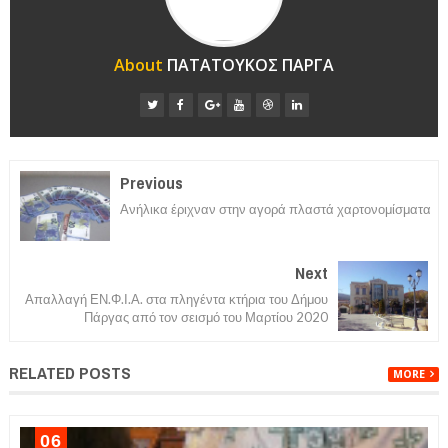
About
ΠΑΤΑΤΟΥΚΟΣ ΠΑΡΓΑ
Previous
Ανήλικα έριχναν στην αγορά πλαστά χαρτονομίσματα
Next
Απαλλαγή ΕΝ.Φ.Ι.Α. στα πληγέντα κτήρια του Δήμου
Πάργας από τον σεισμό του Μαρτίου 2020
RELATED POSTS
MORE
06