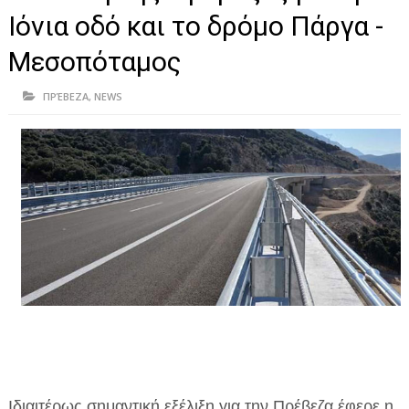
ΗΠΕΙΡΟΣ
Ιόνια οδό και το δρόμο Πάργα -
ΠΡΕΒΕΖΑ
Μεσοπόταμος
ΑΡΤΑ
ΠΡΈΒΕΖΑ
,
NEWS
ΙΩΑΝΝΙΝΑ
ΘΕΣΠΡΩΤΙΑ
ΙΟΝΙΑ ΝΗΣΙΑ
ΚΑΙ ΕΛΛΑΔΑ
ΥΓΕΙΑ-ΟΜΟΡΦΙΑ
ΠΟΛΙΤΙΣΜΟΣ
ΠΕΡΙΒΑΛΛΟΝ
ΤΕΧΝΟΛΟΓΙΑ
Ιδιαιτέρως σημαντική εξέλιξη για την Πρέβεζα έφερε η
ΔΙΕΘΝΗ