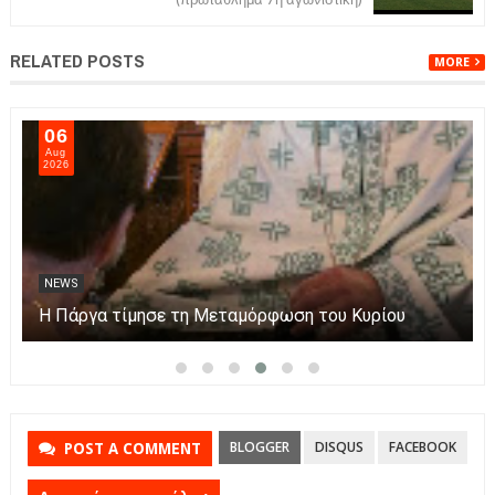
RELATED POSTS
MORE
07
Aug
2026
NEWS
Πάργα: Η μεταφορά της εικόνας της Παναγίας με
βάρκες στο νησάκι.
BLOGGER
DISQUS
FACEBOOK
POST A COMMENT