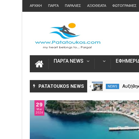
ΑΡΧΙΚΗ
ΠΑΡΓΑ
ΠΑΡΑΛΙΕΣ
ΑΞΙΟΘΕΑΤΑ
ΦΩΤΟΓΡΑΦΙΕΣ
ΠΑΡΓΑ NEWS
ΕΦΗΜΕΡΙΔ
Άνοιξε η πλατφόρμα myAGRO
PATATOUKOS NEWS
Αυξήθηκ
NEWS
NEWS
για τις αγροτικές ενισχύσεις
νεκροί 
2026 – Πώς υποβάλλεται η
– Πάνω 
29
Ενιαία Αίτηση Ενίσχυσης
Mar
2024