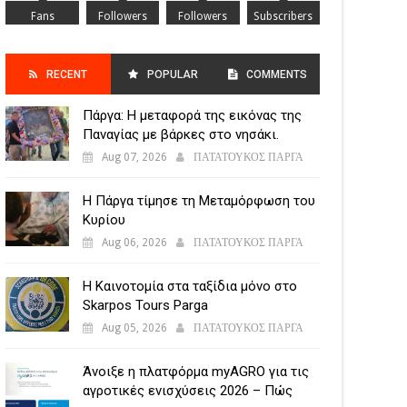
Fans
Followers
Followers
Subscribers
RECENT
POPULAR
COMMENTS
Πάργα: Η μεταφορά της εικόνας της
POSTS
Παναγίας με βάρκες στο νησάκι.
Aug 07, 2026
ΠΑΤΑΤΟΥΚΟΣ ΠΑΡΓΑ
Η Πάργα τίμησε τη Μεταμόρφωση του
Κυρίου
Aug 06, 2026
ΠΑΤΑΤΟΥΚΟΣ ΠΑΡΓΑ
Η Καινοτομία στα ταξίδια μόνο στο
Skarpos Tours Parga
Aug 05, 2026
ΠΑΤΑΤΟΥΚΟΣ ΠΑΡΓΑ
Άνοιξε η πλατφόρμα myAGRO για τις
αγροτικές ενισχύσεις 2026 – Πώς