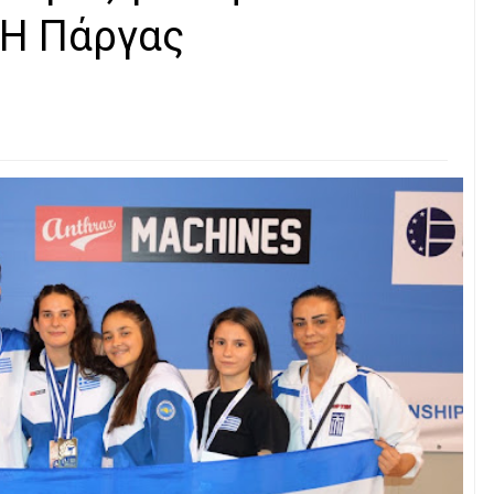
ΜΗ Πάργας