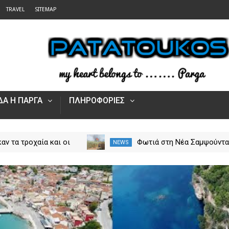
TRAVEL
SITEMAP
Α Η ΠΑΡΓΑ
ΠΛΗΡΟΦΟΡΙΕΣ
αν τα τροχαία και οι
Φωτιά στη Νέα Σαμψούντ
NEWS
στην Ήπειρο τον Ιούλιο
Πρέβεζας – Στην κατάσβε
από 5.500 παραβάσεις
επίγειες και εναέριες
δυνάμεις