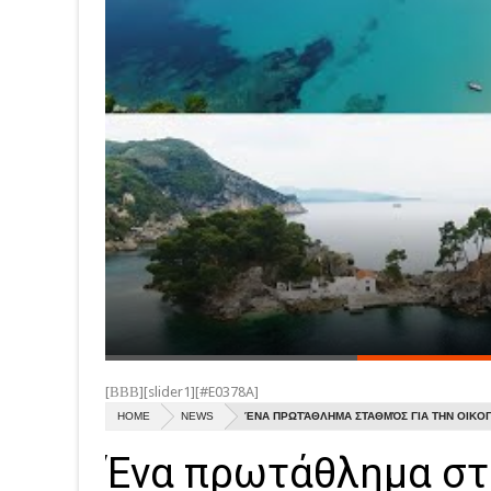
[ΒΒΒ][slider1][#E0378A]
HOME
NEWS
ΈΝΑ ΠΡΩΤΆΘΛΗΜΑ ΣΤΑΘΜΌΣ ΓΙΑ ΤΗΝ ΟΙΚΟΓ
Ένα πρωτάθλημα στ