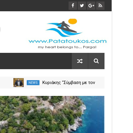
α
Κυριάκης "Σύμβαση με τον
NEWS
NEW
ση
ΕΟΠΥΥ για το Γηροκομείο
Πρέβεζας - Διασφαλίζεται η
03
χρηματοδότηση της
Nov
λειτουργίας του"
2023