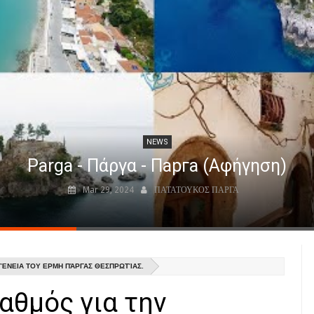
NEWS
Parga - Πάργα - Парга (Αφήγηση)
Mar 29, 2024
ΠΑΤΑΤΟΥΚΟΣ ΠΑΡΓΑ
ΈΝΕΙΑ ΤΟΥ ΕΡΜΗ ΠΆΡΓΑΣ ΘΕΣΠΡΩΤΊΑΣ.
αθμός για την