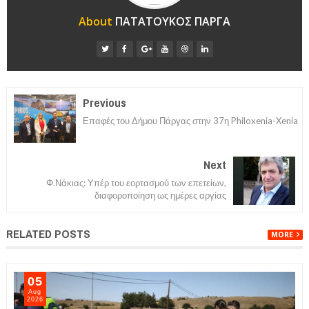
About
ΠΑΤΑΤΟΥΚΟΣ ΠΑΡΓΑ
Previous
Επαφές του Δήμου Πάργας στην 37η Philoxenia-Xenia
Next
Φ.Νάκιας: Υπέρ του εορτασμού των επετείων,
διαφοροποίηση ως ημέρες αργίας
RELATED POSTS
MORE
05
Aug
2026