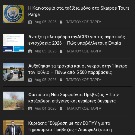
Η Καινοτομία στα ταξίδια μόνο στο Skarpos Tours
Parga
Aug 05, 2026
ΠΑΤΑΤΟΥΚΟΣ ΠΑΡΓΑ
Άνοιξε η πλατφόρμα myAGRO για τις αγροτικές
ενισχύσεις 2026 – Πώς υποβάλλεται η Ενιαία
Αίτηση Ενίσχυσης
Aug 05, 2026
ΠΑΤΑΤΟΥΚΟΣ ΠΑΡΓΑ
Αυξήθηκαν τα τροχαία και οι νεκροί στην Ήπειρο
τον Ιούλιο – Πάνω από 5.500 παραβάσεις
Aug 05, 2026
ΠΑΤΑΤΟΥΚΟΣ ΠΑΡΓΑ
Φωτιά στη Νέα Σαμψούντα Πρέβεζας – Στην
κατάσβεση επίγειες και εναέριες δυνάμεις
Aug 04, 2026
ΠΑΤΑΤΟΥΚΟΣ ΠΑΡΓΑ
Κυριάκης "Σύμβαση με τον ΕΟΠΥΥ για το
Γηροκομείο Πρέβεζας - Διασφαλίζεται η