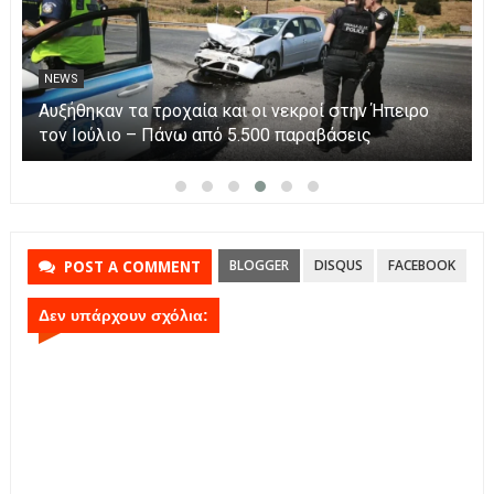
NEWS
Αυξήθηκαν τα τροχαία και οι νεκροί στην Ήπειρο
τον Ιούλιο – Πάνω από 5.500 παραβάσεις
BLOGGER
DISQUS
FACEBOOK
POST A COMMENT
Δεν υπάρχουν σχόλια: