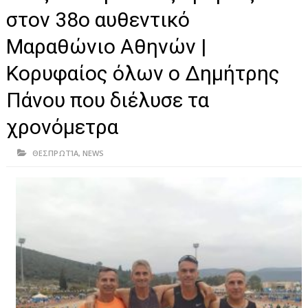
ΗΠΕΙΡΟΣ
στον 38ο αυθεντικό
ΠΡΕΒΕΖΑ
Μαραθώνιο Αθηνών |
ΑΡΤΑ
Κορυφαίος όλων ο Δημήτρης
ΙΩΑΝΝΙΝΑ
Πάνου που διέλυσε τα
ΘΕΣΠΡΩΤΙΑ
χρονόμετρα
ΙΟΝΙΑ ΝΗΣΙΑ
ΘΕΣΠΡΩΤΊΑ
,
NEWS
ΚΑΙ ΕΛΛΑΔΑ
ΥΓΕΙΑ-ΟΜΟΡΦΙΑ
ΠΟΛΙΤΙΣΜΟΣ
ΠΕΡΙΒΑΛΛΟΝ
ΤΕΧΝΟΛΟΓΙΑ
ΔΙΕΘΝΗ