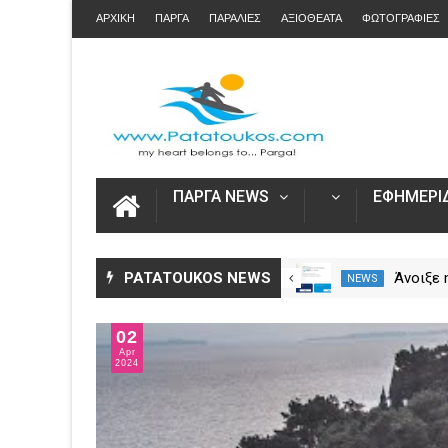
ΑΡΧΙΚΗ
ΠΑΡΓΑ
ΠΑΡΑΛΙΕΣ
ΑΞΙΟΘΕΑΤΑ
ΦΩΤΟΓΡΑΦΙΕΣ
ΠΑΡΓΑ NEWS
ΕΦΗΜΕΡΙΔ
Η Πάργα τίμησε τη
PATATOUKOS NEWS
Η Καινοτο
NEWS
NEWS
Μεταμόρφωση του Κυρίου
στο Skarp
09
Apr
2023