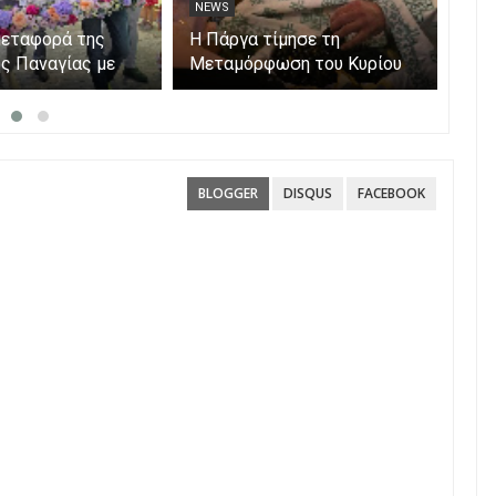
NEWS
NE
 Νέα Σαμψούντα
Πάργα: Η μεταφορά της
Η Π
– Στην
εικόνας της Παναγίας με
Μετ
 επίγειες και
βάρκες στο νησάκι.
δυνάμεις
BLOGGER
DISQUS
FACEBOOK