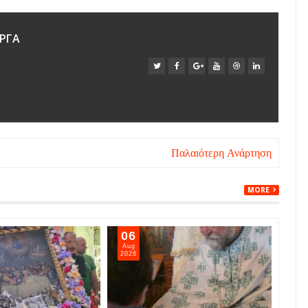
ΡΓΑ
Παλαιότερη Ανάρτηση
MORE
07
06
Aug
Aug
2026
202