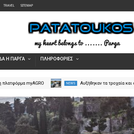
TRAVEL
SITEMAP
Α Η ΠΑΡΓΑ
ΠΛΗΡΟΦΟΡΙΕΣ
μία στα ταξίδια μόνο
Άνοιξε η πλατφόρμα myAGR
NEWS
os Tours Parga
για τις αγροτικές ενισχύσει
2026 – Πώς υποβάλλεται η
Ενιαία Αίτηση Ενίσχυσης