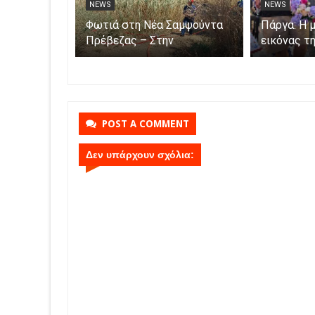
NEWS
NEWS
ρμα
Αυξήθηκαν τα τροχαία και οι
Φωτιά στη
αγροτικές
νεκροί στην Ήπειρο τον
Πρέβεζας 
 – Πώς
Ιούλιο – Πάνω από 5.500
κατάσβεση
ιαία
παραβάσεις
εναέριες 
ς
POST A COMMENT
Δεν υπάρχουν σχόλια: