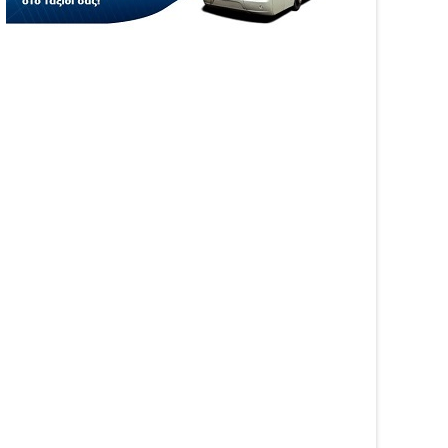
WS
NEWS
άργα τίμησε τη
Η Καινοτομία στα ταξίδια
αμόρφωση του Κυρίου
μόνο στο Skarpos Tours
Parga