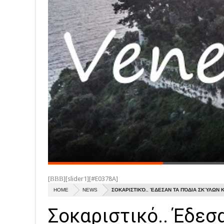
Κάστρο Αλή 
Ali Pasha Castle in Anthousa Parga 
[ΒΒΒ][slider1][#E0378A]
HOME
NEWS
ΣΟΚΑΡΙΣΤΙΚΌ.. ΈΔΕΣΑΝ ΤΑ ΠΌΔΙΑ ΣΚΎΛΩΝ 
Σοκαριστικό.. Έδεσ