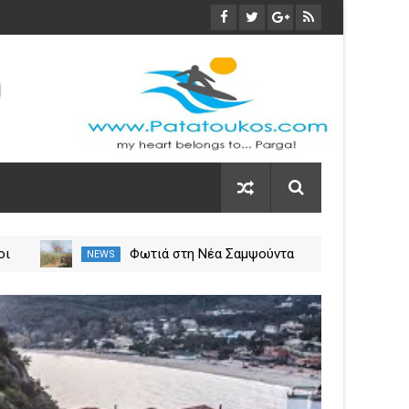
O
Αυξήθηκαν τα τροχαία και οι
NEWS
NEWS
ς
νεκροί στην Ήπειρο τον Ιούλιο
– Πάνω από 5.500 παραβάσεις
02
Apr
2024