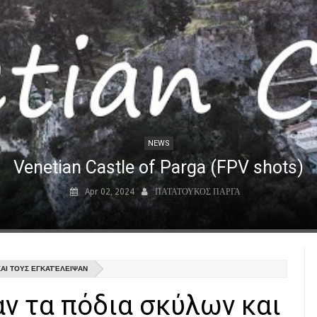
NEWS
Πασά στην Ανθούσα Πάργας - Ali Pasha 
Apr 09, 2023
ΠΑΤΑΤΟΥΚΟΣ ΠΑΡΓΑ
Ανάμεσα από την Ανθούσα και την Αγιά σε ύψωμα που δεσπόζει όλης της περιοχής της 
ΚΑΙ ΤΟΥΣ ΕΓΚΑΤΈΛΕΙΨΑΝ
αν τα πόδια σκύλων και