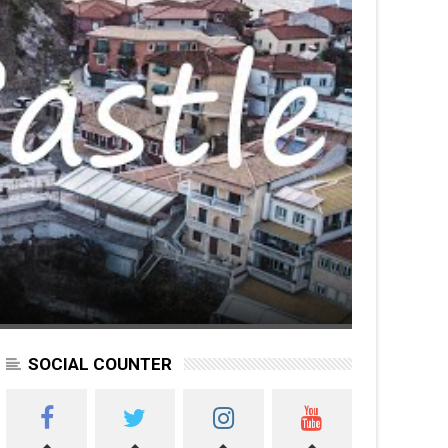
Castle Parga
Πάργας, είναι χτισμένο ένα ογκώδες...
SOCIAL COUNTER