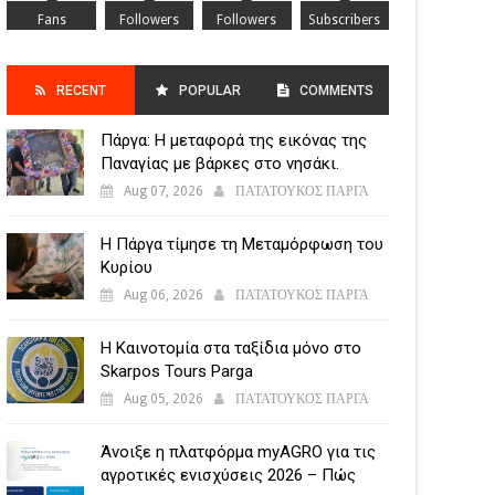
Fans
Followers
Followers
Subscribers
RECENT
POPULAR
COMMENTS
Πάργα: Η μεταφορά της εικόνας της
POSTS
Παναγίας με βάρκες στο νησάκι.
Aug 07, 2026
ΠΑΤΑΤΟΥΚΟΣ ΠΑΡΓΑ
Η Πάργα τίμησε τη Μεταμόρφωση του
Κυρίου
Aug 06, 2026
ΠΑΤΑΤΟΥΚΟΣ ΠΑΡΓΑ
Η Καινοτομία στα ταξίδια μόνο στο
Skarpos Tours Parga
Aug 05, 2026
ΠΑΤΑΤΟΥΚΟΣ ΠΑΡΓΑ
Άνοιξε η πλατφόρμα myAGRO για τις
αγροτικές ενισχύσεις 2026 – Πώς