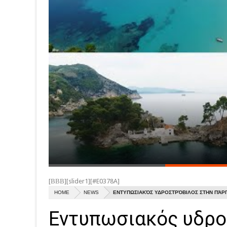
[ΒΒΒ][slider1][#E0378A]
HOME
NEWS
ΕΝΤΥΠΩΣΙΑΚΌΣ ΥΔΡΟΣΤΡΌΒΙΛΟΣ ΣΤΗΝ ΠΆΡ
Εντυπωσιακός υδρο