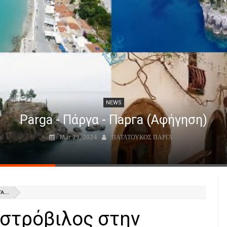
NEWS
Parga - Πάργα - Парга (Αφήγηση)
Mar 29, 2024
ΠΑΤΑΤΟΥΚΟΣ ΠΑΡΓΑ
ΓΑ…
στρόβιλος στην