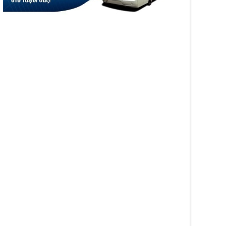
WS
NEWS
ιξε η πλατφόρμα
Αυξήθηκαν τα τροχαία και οι
GRO για τις αγροτικές
νεκροί στην Ήπειρο τον
σχύσεις 2026 – Πώς
Ιούλιο – Πάνω από 5.500
βάλλεται η Ενιαία
παραβάσεις
ηση Ενίσχυσης