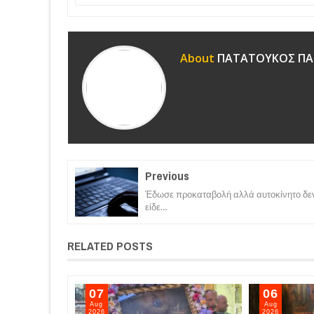
About
ΠΑΤΑΤΟΥΚΟΣ ΠΑ
Previous
Έδωσε προκαταβολή αλλά αυτοκίνητο δε
είδε…
RELATED POSTS
07
06
Aug
Aug
2026
2026