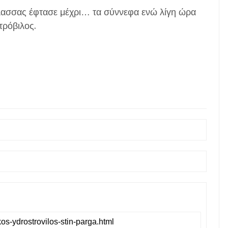
λασσας έφτασε μέχρι… τα σύννεφα ενώ λίγη ώρα
τρόβιλος.