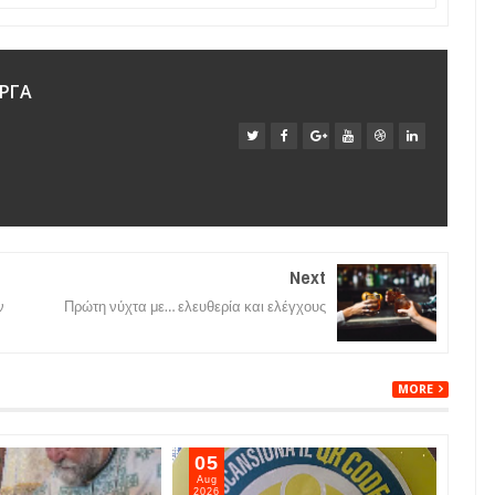
ΡΓΑ
Next
ν
Πρώτη νύχτα με… ελευθερία και ελέγχους
MORE
05
05
Aug
Aug
2026
202