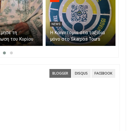
NEWS
NE
ίμησε τη
Η Καινοτομία στα ταξίδια
Άνο
ωση του Κυρίου
μόνο στο Skarpos Tours
myA
Parga
ενι
υπο
Αίτ
BLOGGER
DISQUS
FACEBOOK