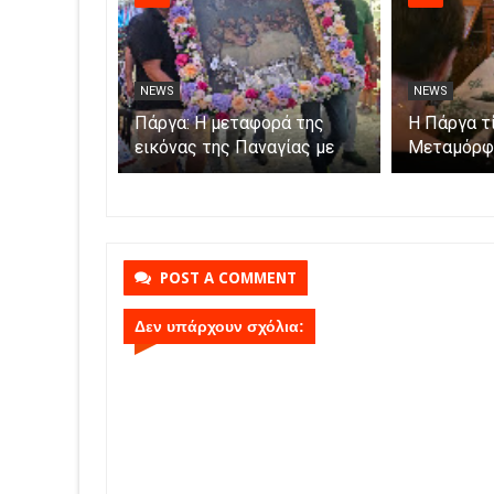
NEWS
NEWS
Σαμψούντα
Πάργα: Η μεταφορά της
Η Πάργα τ
εικόνας της Παναγίας με
Μεταμόρφ
ες και
βάρκες στο νησάκι.
ς
POST A COMMENT
Δεν υπάρχουν σχόλια: