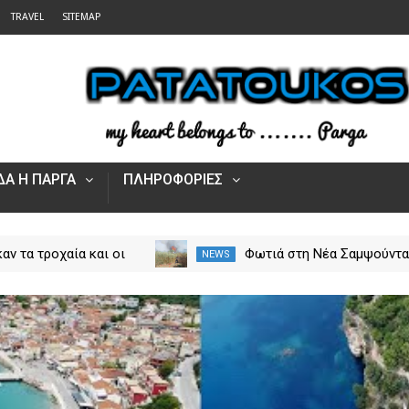
TRAVEL
SITEMAP
Α Η ΠΑΡΓΑ
ΠΛΗΡΟΦΟΡΙΕΣ
αν τα τροχαία και οι
Φωτιά στη Νέα Σαμψούντ
NEWS
στην Ήπειρο τον Ιούλιο
Πρέβεζας – Στην κατάσβε
από 5.500 παραβάσεις
επίγειες και εναέριες
δυνάμεις