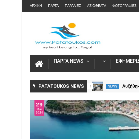
ΑΡΧΙΚΗ
ΠΑΡΓΑ
ΠΑΡΑΛΙΕΣ
ΑΞΙΟΘΕΑΤΑ
ΦΩΤΟΓΡΑΦΙΕΣ
ΠΑΡΓΑ NEWS
ΕΦΗΜΕΡΙΔ
Άνοιξε η πλατφόρμα myAGRO
PATATOUKOS NEWS
Αυξήθηκ
NEWS
NEWS
για τις αγροτικές ενισχύσεις
νεκροί 
2026 – Πώς υποβάλλεται η
– Πάνω 
29
Ενιαία Αίτηση Ενίσχυσης
Mar
2024