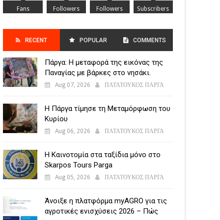
Fans
Followers
Followers
Subscribers
RECENT
POPULAR
COMMENTS
Πάργα: Η μεταφορά της εικόνας της
POSTS
Παναγίας με βάρκες στο νησάκι.
Aug 07, 2026
ΠΑΤΑΤΟΥΚΟΣ ΠΑΡΓΑ
Η Πάργα τίμησε τη Μεταμόρφωση του
Κυρίου
Aug 06, 2026
ΠΑΤΑΤΟΥΚΟΣ ΠΑΡΓΑ
Η Καινοτομία στα ταξίδια μόνο στο
Skarpos Tours Parga
Aug 05, 2026
ΠΑΤΑΤΟΥΚΟΣ ΠΑΡΓΑ
Άνοιξε η πλατφόρμα myAGRO για τις
αγροτικές ενισχύσεις 2026 – Πώς