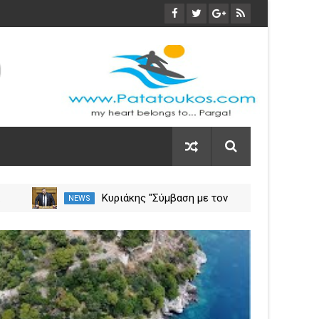
α
Κυριάκης "Σύμβαση με τον
NEWS
NEW
ση
ΕΟΠΥΥ για το Γηροκομείο
Πρέβεζας - Διασφαλίζεται η
03
χρηματοδότηση της
Nov
λειτουργίας του"
2023