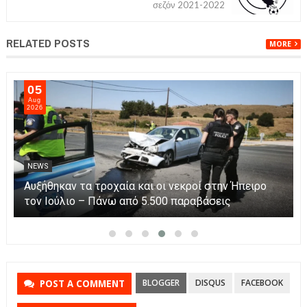
σεζόν 2021-2022
RELATED POSTS
MORE
05
Aug
2026
NEWS
Άνοιξε η πλατφόρμα myAGRO για τις αγροτικές
ενισχύσεις 2026 – Πώς υποβάλλεται η Ενιαία
Αίτηση Ενίσχυσης
BLOGGER
DISQUS
FACEBOOK
POST A COMMENT