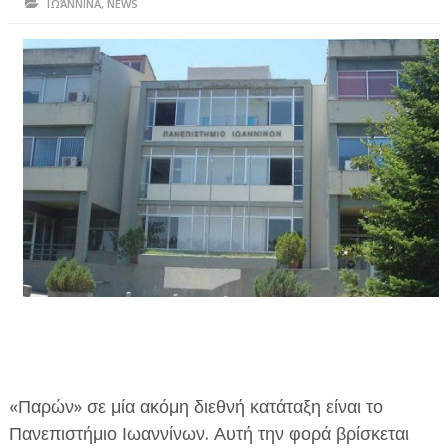
ΙΩΆΝΝΙΝΑ
,
NEWS
ΗΠΕΙΡΟΣ
ΠΡΕΒΕΖΑ
ΑΡΤΑ
ΙΩΑΝΝΙΝΑ
ΘΕΣΠΡΩΤΙΑ
ΙΟΝΙΑ ΝΗΣΙΑ
ΚΑΙ ΕΛΛΑΔΑ
ΥΓΕΙΑ-ΟΜΟΡΦΙΑ
ΠΟΛΙΤΙΣΜΟΣ
ΠΕΡΙΒΑΛΛΟΝ
«Παρών» σε μία ακόμη διεθνή κατάταξη είναι το
ΤΕΧΝΟΛΟΓΙΑ
Πανεπιστήμιο Ιωαννίνων. Αυτή την φορά βρίσκεται
ΔΙΕΘΝΗ